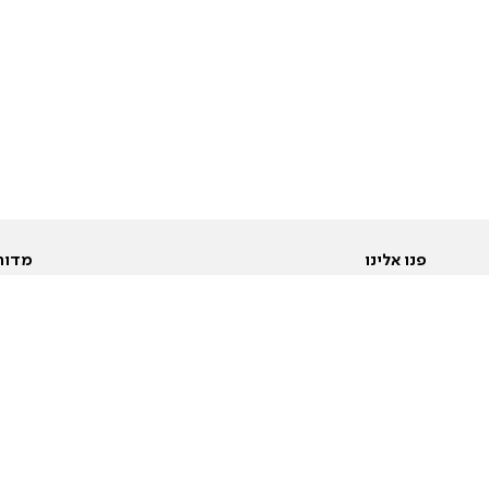
פנו אלינו
מדור
אודות
Pусский
חד
יצירת קשר
عربية
מב
פרסמו אצלנו
בי
תנאי שימוש
פו
מדיניות פרטיות
בא
הצהרת נגישות
בע