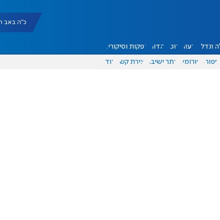
כ"ה באב תשפ"ו |
 ונדל"ן
דעות
אוכל
יהדות
הפקות וסיקורים
ספורט
פורומים
אתר ישיבה
יצירת קשר
עוד