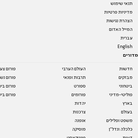
תנאי שימוש
מדיניות פרטיות
הצהרת נגישות
המייל האדום
עברית
English
מדורים
חדשות
העולם הערבי
פורום צע
מבזקים
תרבות ופנאי
פורום נשו
ביטחוני
ספורט
פורום בי
פוליטי-מדיני
פורומים
פורום בי
בארץ
יהדות
בעולם
צרכנות
משפט ופלילים
אופנה
כלכלה ונדל"ן
מוסיקה