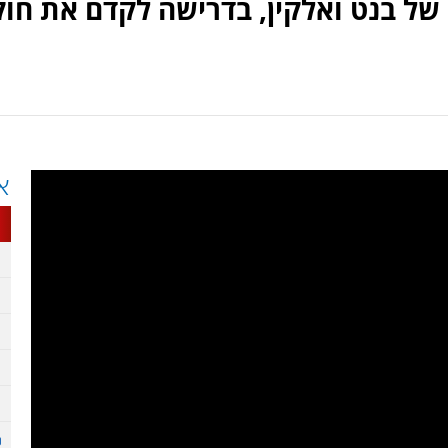
של בנט ואלקין, בדרישה לקדם את חוק
א