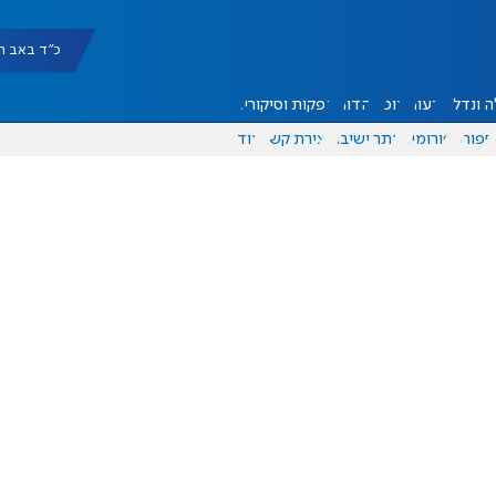
כ"ד באב תשפ"ו |
 ונדל"ן
דעות
אוכל
יהדות
הפקות וסיקורים
ספורט
פורומים
אתר ישיבה
יצירת קשר
עוד