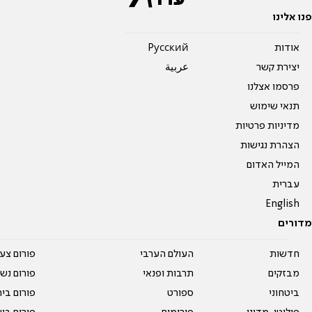
פנו אלינו
אודות
Pусский
יצירת קשר
عربية
פרסמו אצלנו
תנאי שימוש
מדיניות פרטיות
הצהרת נגישות
המייל האדום
עברית
English
מדורים
חדשות
העולם הערבי
פורום צע
מבזקים
תרבות ופנאי
פורום נשו
ביטחוני
ספורט
פורום בי