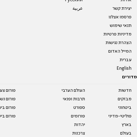
אודות
Pусский
יצירת קשר
عربية
פרסמו אצלנו
תנאי שימוש
מדיניות פרטיות
הצהרת נגישות
המייל האדום
עברית
English
מדורים
חדשות
העולם הערבי
פורום צע
מבזקים
תרבות ופנאי
פורום נשו
ביטחוני
ספורט
פורום בי
פוליטי-מדיני
פורומים
פורום בי
בארץ
יהדות
בעולם
צרכנות