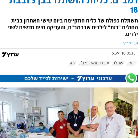
רמב"ם: כליות הושתלו בבן 3 ובבת
18
השתלה כפולה של כליה התקיימה ביום שישי האחרון בבית
החולים "רות" לילדים שברמב"ם, והעניקה חיים חדשים לשני
ילדים.
ישי קרוב
10.05.15, 15:39
בריאות
השתלות
מרכז רפואי רמב"ם
כליות