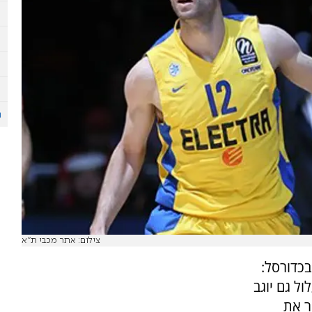
צילום: אתר מכבי ת"א
כדורסל:
ל גם יוגב
ר את