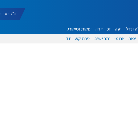
כ"ג באב תשפ"ו |
 ונדל"ן
דעות
אוכל
יהדות
הפקות וסיקורים
ספורט
פורומים
אתר ישיבה
יצירת קשר
עוד