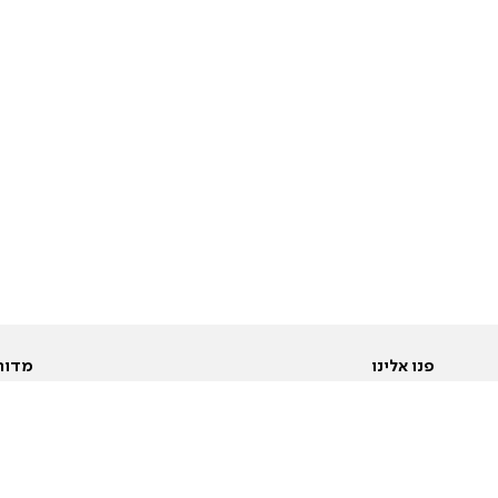
פנו אלינו
מדור
אודות
Pусский
חד
יצירת קשר
عربية
מב
פרסמו אצלנו
בי