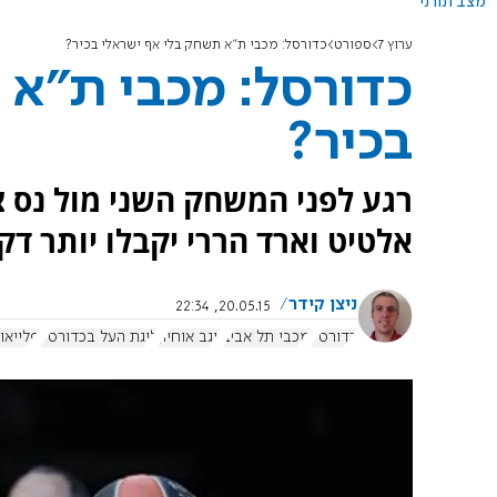
מצב תורני
ערוץ 7
ספורט
כדורסל: מכבי ת"א תשחק בלי אף ישראלי בכיר?
כדורסל: מכבי ת"א 
בכיר?
רגע לפני המשחק השני מול נס ציו
אלטיט וארד הררי יקבלו יותר דק
ניצן קידר
20.05.15, 22:34
כדורסל
מכבי תל אביב
יוגב אוחיון
ליגת העל בכדורסל
פלייאו