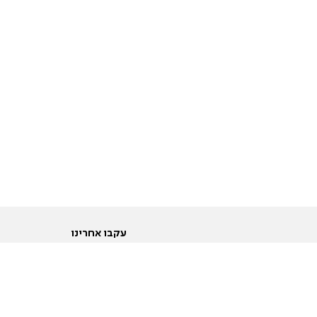
עקבו אחרינו
ות
טוויטר
ם הריון ולידה
פייסבוק
ום לקראת נישואין וזוגיות
אינסטגרם