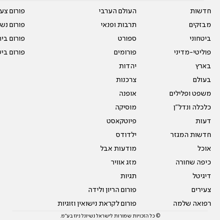
חדשות
העולם הערבי
פורום צע
מבזקים
תרבות ופנאי
פורום נשו
ביטחוני
ספורט
פורום בי
פוליטי-מדיני
פורומים
פורום בי
בארץ
יהדות
בעולם
צרכנות
משפט ופלילים
אופנה
כלכלה ונדל"ן
מוסיקה
דעות
פיוטקאסט
חדשות המגזר
ילדודס
אוכל
מודעות אבל
כיפה שחורה
מזג אוויר
דיגיטל
תגיות
צעירים
פורום הריון ולידה
רפואה שלמה
פורום לקראת נישואין וזוגיות
© כל הזכויות שמורות לישראל נשיונל ניוז בע"מ.