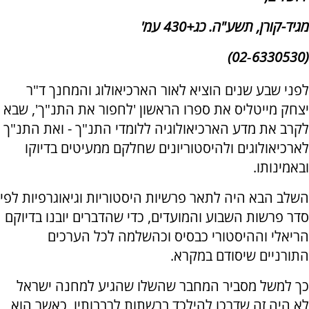
מגיד-קורן, תשע"ה. כג+430 עמ'
(6330530‑02)
לפני שבע שנים הוציא לאור הארכיאולוג והמחנך ד"ר
יצחק מייטליס את ספרו הראשון 'לחפור את התנ"ך', שבא
לקרב את מדע הארכיאולוגיה ללומדי התנ"ך - ואת התנ"ך
לארכיאולוגים ולהיסטוריונים שחלקם ממעיטים בדיוקו
ובאמינותו.
השלב הבא היה לתאר פרשיות היסטוריות וגיאוגרפיות לפי
סדר פרשות השבוע והמועדים, כדי שהדברים יובנו בדיוקם
הריאלי וההיסטורי כבסיס וכהשלמה לכל הערכים
התורניים שיסודם במקרא.
כך למשל מסביר המחבר שהשׂלו שהגיע למחנה ישראל
לא היה זה שדרכו להילכד ברשתות לרבבותיו, כאשר הוא