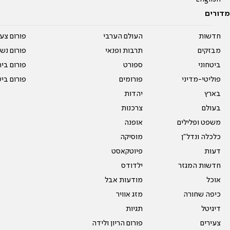
מדורים
חדשות
העולם הערבי
פורום צע
מבזקים
תרבות ופנאי
פורום נשו
ביטחוני
ספורט
פורום בי
פוליטי-מדיני
פורומים
פורום בי
בארץ
יהדות
בעולם
צרכנות
משפט ופלילים
אופנה
כלכלה ונדל"ן
מוסיקה
דעות
פיוטקאסט
חדשות המגזר
ילדודס
אוכל
מודעות אבל
כיפה שחורה
מזג אוויר
דיגיטל
תגיות
צעירים
פורום הריון ולידה