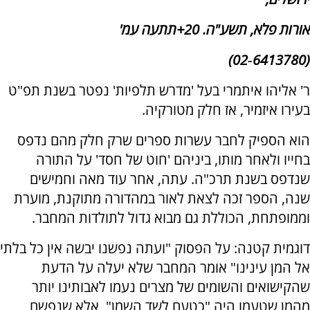
אורות פלא, תשע"ה. 20+תתעה עמ'
(6413780‑02)
ר' אליהו איתמרי בעל 'מדרש תלפיות' נפטר בשנת תפ"ט
בעירו איזמיר, אז חלק מטורקיה.
הוא הספיק לחבר עשרות ספרים שרק חלק מהם נדפס
בחייו ולאחר מותו, ביניהם 'חוט של חסד' על התורה
שנדפס בשנת תרכ"ה. עתה, אחר עוד מאה וחמישים
שנה, הספר זכה לצאת לאור במהדורה מתוקנת, מוערת
וממופתחת, הכוללת גם מבוא גדול לתולדות המחבר.
דוגמית קטנה: על הפסוק "ועתה נפשנו יבשה אין כל בלתי
אל המן עינינו" אומר המחבר שלא יעלה על הדעת
שהקישואים והשומים של מצרים נעמו לאבותינו יותר
מהמן שטעמו היה "כטעם לשד השמן", אלא שנפשם