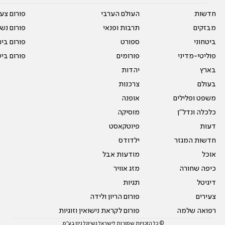
חדשות
העולם הערבי
פורום צע
מבזקים
תרבות ופנאי
פורום נשו
ביטחוני
ספורט
פורום בי
פוליטי-מדיני
פורומים
פורום בי
בארץ
יהדות
בעולם
צרכנות
משפט ופלילים
אופנה
כלכלה ונדל"ן
מוסיקה
דעות
פיוטקאסט
חדשות המגזר
ילדודס
אוכל
מודעות אבל
כיפה שחורה
מזג אוויר
דיגיטל
תגיות
צעירים
פורום הריון ולידה
רפואה שלמה
פורום לקראת נישואין וזוגיות
© כל הזכויות שמורות לישראל נשיונל ניוז בע"מ.