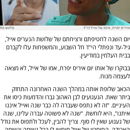
איריס יפרח, אימו של אייל הי"ד
פלאש 90
יום השנה לחטיפתם ורציחתם של שלושת הנערים אייל,
גיל‑עד ונפתלי הי"ד חל השבוע, והמשפחות עלו לקברם
בבית העלמין במודיעין.
בבוקרו של אותו יום איריס יפרח, אמו של אייל, לא מצאה
לעצמה מנוח.
הכאב שלופת אותה במהלך השנה האחרונה התחזק
ביתר שאת. הגעגועים לבן האהוב גברו והדמעות כיסו את
העיניים. "זה לא נתפס שעברה לה כבר שנה ואייל איננו
איתנו", היא לוחשת. "שנה לא פשוטה עברה עלינו, שנה
של געגוע שאין לו סוף. צריך להבין, לעכל ולתפוס את גודל
האבידה. החיסרון של אייל מוחשי לי בכל נשימה ונשימה,