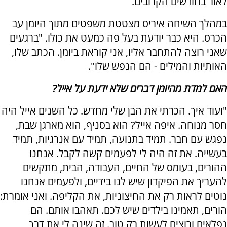
לאור בחודשים הקרובים.
במהלך השיחה איריס מצטטת משפטים מתוך היומן עב
הכרס. היא כבר יודעת בעל פה כמעט את כולו. "ברגעים
שאני רוצה להתחבר אליו, אני קוראת ביומן. הכתב שלו,
האותיות והמילים - הם הנפש שלו".
האם למדת מהיומן דברים שלא ידעת על אייל?
"ועוד איך. הכרתי את הבן שלי מחדש. כל השנים אייל היה
חסר מנוחה. איפה אייל? הוא בסניף, הוא מארגן שבת,
נפגש עם חבר. תמיד בתנועה, תמיד עם אנרגיות, תמיד
בעשייה. את זה היה לי לפעמים קשה לקבל. אנחנו
ההורים, בעומס של החיים, העבודה, הבית, מתקשים
להעריך את הפיקדון שיש לנו בידיים, ולפעמים אנחנו
נוטים לראות רק את החיצוניות, את הקליפה. ואני אומרת:
הורים, תאמינו בילדים שיש לכם. תאהבו אותם. הם
נפלאים ורוצים לעשות רק טוב. זה שינה לי את דרך