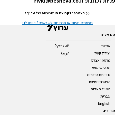
פניות לכתבת: rivki@besheva.co.il
הצטרפו לקבוצת הוואטצאפ של ערוץ 7
מצאתם טעות או פרסומת לא ראויה? דווחו לנו
פנו אלינו
אודות
Pусский
יצירת קשר
عربية
פרסמו אצלנו
תנאי שימוש
מדיניות פרטיות
הצהרת נגישות
המייל האדום
עברית
English
מדורים