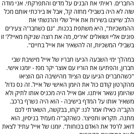
החברים. ראיתי את הבנים על מדים והתפרקתי. אני מודה
שזה לא היה בשבילי מחזה קל, אבל אז בירכתי אותם מכל
הלב שייצגו בשירות את אייל שלי והרגשתי את
ההמשכיות", היא משתפת בכנות. "גם כשחבר'ה צעירים
פונים אליי ושואלים 'איריס, מה את רוצה שניקח מאייל?' זו
בשבילי המשכיות, זה להשאיר את אייל בחיים".
במהלך ימי השבעה הגיעו חבריו של אייל מישיבת שבי
חברון, והפתיעו את הוריו עם אוצר יקר מפז - יומנו אישי.
"כשהחברים הגיעו עם הציוד מהישיבה הם הוציאו
מהקרטון קודם כול את היומן האישי של אייל. זה נס גדול
שהיומן נשאר איתנו. אם אייל היה מכניס אותו לתיק ולא
משאיר אותו על המדף בישיבה - הוא היה נשרף ברכב.
הקב"ה כאילו אמר לנו: 'קחו, בבקשה, השארתי לכם
מתנה. תקראו ותפיצו'. כשהקב"ה מעמיד בניסיון, הוא
דואג לרפד את האדם בכוחות". יומנו של אייל עתיד לצאת