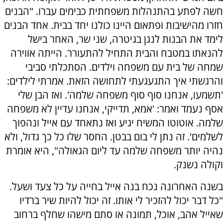
חשה לפתע בהתנהלות משפחתית כבימים עברו. "הבנים
חזרו מהישיבות ופתאום היינו כולנו יחד בבית. אחד הבנים
לימד את הבנות לנגן בגיטרה, שני שר, האחר בישל
להנאתו במטבח והבית התחיל להתעורר. הייתה אווירה
שמחה של בית עם משפחה וילדים. הסתכלתי סביבי
והרגשתי איך התגעגעתי לתחושה הזאת. אמרתי לילדים:
'תשמעו, אנחנו סוף סוף משפחה שלמה'. ואז הבן שלי
אסף נעמד ואמר: 'אמא, תדייקי, אנחנו עדיין לא משפחה
שלמה. אוטוטו המשיח יגיע ואז נתאחד עם אייל ונהפוך
לשלמים'. זה נתן לי בום בבטן. החסר שלו כל כך גדול, ולא
נהיה יותר משפחה שלמה עד ליום הגאולה", היא אומרת
וקולה נשנק.
בשנה האחרונה נכח בנה אייל בחייה על כל צעד ושעל.
"כל דבר יכול להזכיר לי אותו. זה יכול להיות שיר ברדיו
שאייל אהב, אוכל, תמונה או סתם מישהו שחלף ברחוב