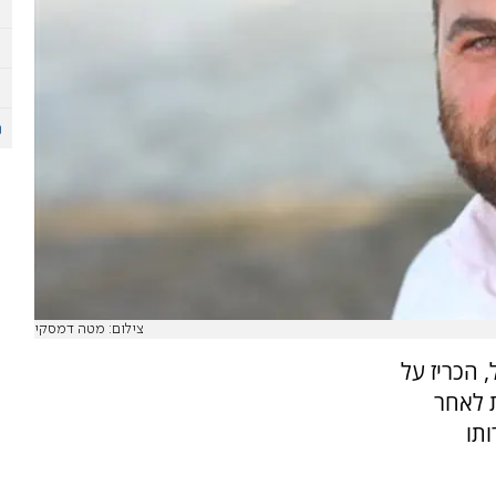
צילום: מטה דמסקי
 הכריז על
ת לאחר
תו