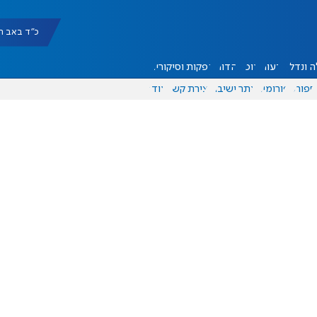
כ"ד באב תשפ"ו |
 ונדל"ן
דעות
אוכל
יהדות
הפקות וסיקורים
ספורט
פורומים
אתר ישיבה
יצירת קשר
עוד