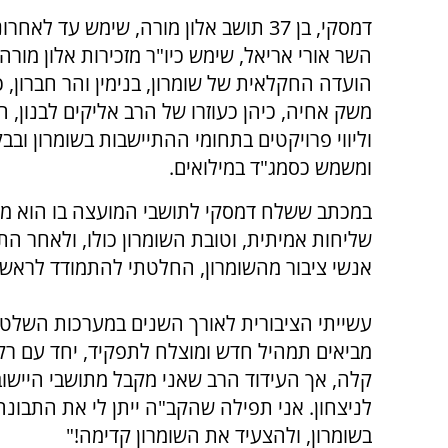
דמסקי, בן 37 תושב אלון מורה, שימש עד לאח
השר אורי אריאל, שימש כיו"ר מזכירות אלון מורה, 
הועדה החקלאית של שומרון, בנימין והר חברון, 
משק אחיה, כיהן כעוזרו של הרב אליקים לבנון, 
וליווי פרויקטים בתחומי ההתיישבות בשומרון ובב
ומשמש כסמג"ד במילואים.
במכתב ששלח דמסקי לתושבי המועצה בו הוא מכ
שליחות אמיתית, וטובת השומרון כולו, ולאחר התי
אנשי ציבור מהשומרון, החלטתי להתמודד לראש
עשייתי הציבורית לאורך השנים במערכות השלטון 
מביאים תמהיל חדש ומוצלח לתפקיד, יחד עם רק
קלה, אך העידוד הרב שאני מקבל מתושבי היישוב
לניצחון. אני תפילה שהקב"ה ייתן לי את התבו
בשומרון, ולהצעיד את השומרון קדימה!"