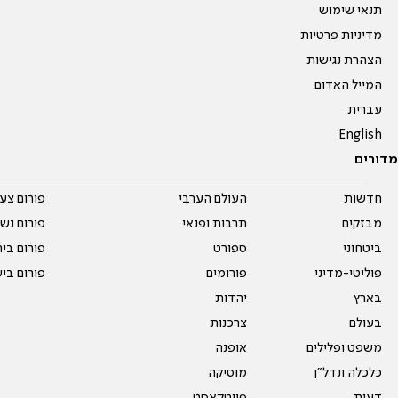
תנאי שימוש
מדיניות פרטיות
הצהרת נגישות
המייל האדום
עברית
English
מדורים
חדשות
העולם הערבי
פורום צע
מבזקים
תרבות ופנאי
פורום נשו
ביטחוני
ספורט
פורום בי
פוליטי-מדיני
פורומים
פורום בי
בארץ
יהדות
בעולם
צרכנות
משפט ופלילים
אופנה
כלכלה ונדל"ן
מוסיקה
דעות
פיוטקאסט