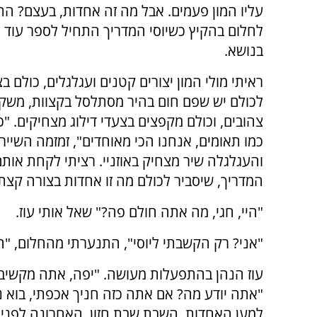
עליו המון פעמים. אבל מה זה אחדות, בעצם? ה
לחלום בהקיץ כשיוסי המדריך התחיל לספר עוד ס
בנושא.
ראיתי מולי המון יצורים קטנים ועגלגלים, כולם בצ
לכולם יש שפם חום בהיר מסתלסל בקצוות, משקפ
צהובים, וכולם מקפצים בצעדי דילוג מצחיקים. "כו
כמו תאומים, אנחנו הכי מאוחדים", זמזמה השיי
והעגלגלה שיר מצחיק באוזניי. רציתי לקחת אותם 
המדריך, שיסביר לכולם מה זו אחדות בצורה קצ
"היי, חגי, מה אתה חולם פה?" שאל אותי עוז.
"אני? רק הקשבתי ליוסי", התנערתי מהחלום, "
עוז הנהן בהתפעלות מעושה. "יפה, אתה מקשיב,
"אתה יודע מה? אם אתה כזה חניך אכפתי, בוא
למען האחדות. השבת שבת חזון, האחרונה לפני