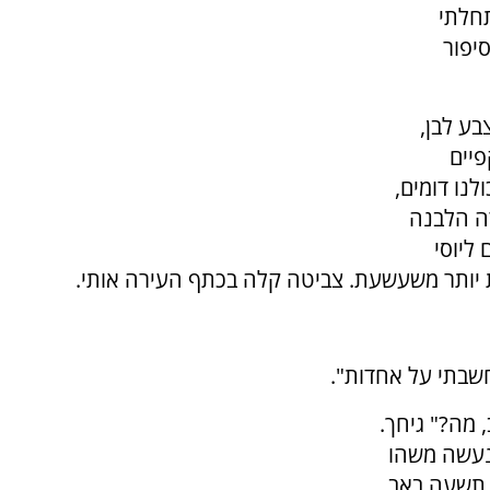
תחלתי
יפור
בע לבן,
יים
לנו דומים,
רה הלבנה
ליוסי
ת יותר משעשעת. צביטה קלה בכתף העירה אותי.
חשבתי על אחדות".
 מה?" גיחך.
 נעשה משהו
 תשעה באב,