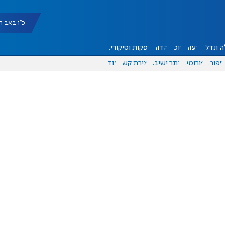
כ"ו באב תשפ"ו |
 ונדל"ן
דעות
אוכל
יהדות
הפקות וסיקורים
ספורט
פורומים
אתר ישיבה
יצירת קשר
עוד