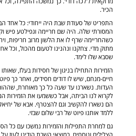
מרוקאית ל'לכה דודי'. כך נמשכה התפילה, וכל 
הכיר.
התפריט של סעודת שבת היה ייחודי: כל אחד ה
המסורתי שלה. היה שם חריימה וגפילטע פיש וקו
כשהחריימה שרף לו את הלשון מרוב חריפות, ויח
מתוק מדי. צחקנו ונהנינו לטעום מהכול, וכל אח
שסבא שלו לימד.
הזמירות התחילו בניגון של חסידות בעלז, שאותו 
חיים-מנחם, שיש לו דודים חסידים, ואחר כך פיו
העדות. נשארנו עד שעה כל כך מאוחרת, שההורי
לקרוא לנו הביתה, אבל כששמעו את הזמירות המג
הם נשארו להקשיב וגם להצטרף. אבא של יחיאל 
ללמד אותנו פיוט של רבי שלום שבזי.
גם למחרת התפילות והזמירות נמשכו עם כל הסוג
הצלילים ונוסחים. במוצאי השבת הודינו לעוז על ה