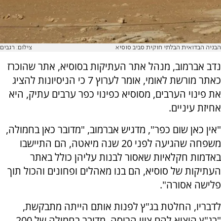
הבניה הבדואית הבלתי חוקית סביב סוסיא
צילום: רגבים
נדב אברמוב, מנהל אתר העתיקות בסוסיא, אתר שהוכרז
כאתר מורשת לאומי, אומר לערוץ 7 כי הניסיונות להציג
את פינוי הערבים, מסוסיא כפינוי כפר ערבים עתיק, היא
אחיזת עיניים.
"אין כאן שום כפר", מדגיש אברמוב, "מדובר כאן בחמולה,
משפחה שהגיעה לפני 20 שנה מיאטה, הם התיישבו
באדמות חקלאיות שאסור לבנות עליהן כולל באתר
העתיקות של סוסיא, הם בנו מאהלים ופחונים והכול תוך
פלישה אסורה".
לדבריו, החלטת בג"ץ לפנות אותם הייתה מתבקשת,
"בג"ץ הוציא להם צווי הריסה, מדובר בחמולה של 200