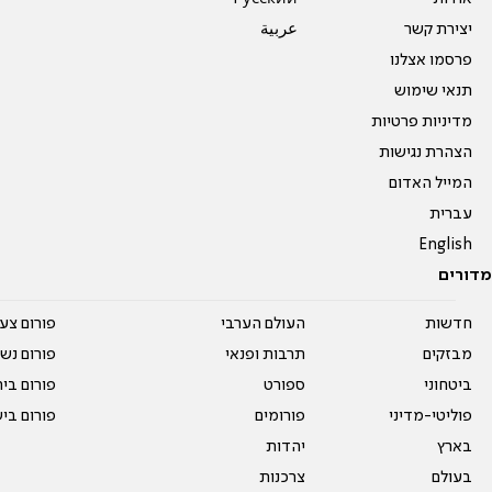
יצירת קשר
عربية
פרסמו אצלנו
תנאי שימוש
מדיניות פרטיות
הצהרת נגישות
המייל האדום
עברית
English
מדורים
חדשות
העולם הערבי
פורום צע
מבזקים
תרבות ופנאי
פורום נשו
ביטחוני
ספורט
פורום בי
פוליטי-מדיני
פורומים
פורום בי
בארץ
יהדות
בעולם
צרכנות