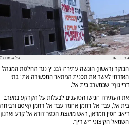
בתי דריינוף
צילום: ערוץ 7
הבוקר (ראשון) הוגשה עתירה לבג"ץ נגד החלטת המנהל
האזרחי לאשר את תכנית המתאר המכשירה את "בתי
דריינוף" שבמערב בית אל.
את העתירה הגישו
הטוענים לבעלות על הקרקע במערב
בית אל, עבד-אל-רחמן אחמד עבד-אל-רחמן קאסם ו
רביחה
דיאב חסין חמדאן,
ראש מועצת הכפר דורא אל קרע
וארגון
השמאל הקיצוני "יש דין".