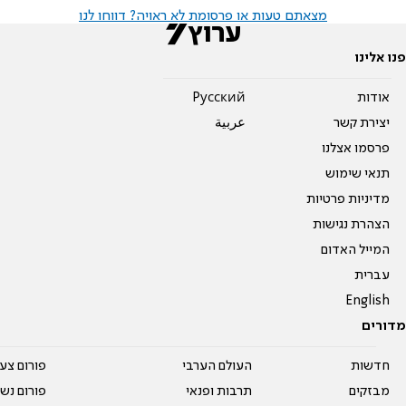
מצאתם טעות או פרסומת לא ראויה? דווחו לנו
פנו אלינו
אודות
Pусский
יצירת קשר
عربية
פרסמו אצלנו
תנאי שימוש
מדיניות פרטיות
הצהרת נגישות
המייל האדום
עברית
English
מדורים
חדשות
העולם הערבי
פורום צע
מבזקים
תרבות ופנאי
פורום נשו