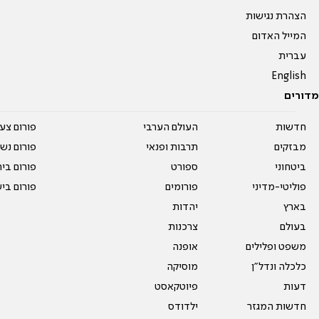
הצהרת נגישות
המייל האדום
עברית
English
מדורים
חדשות
העולם הערבי
פורום צע
מבזקים
תרבות ופנאי
פורום נשו
ביטחוני
ספורט
פורום בי
פוליטי-מדיני
פורומים
פורום בי
בארץ
יהדות
בעולם
צרכנות
משפט ופלילים
אופנה
כלכלה ונדל"ן
מוסיקה
דעות
פיוטקאסט
חדשות המגזר
ילדודס