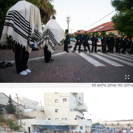
צילום: נתי שוחט, פלאש 90