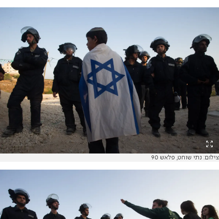
צילום: נתי שוחט, פלאש 90