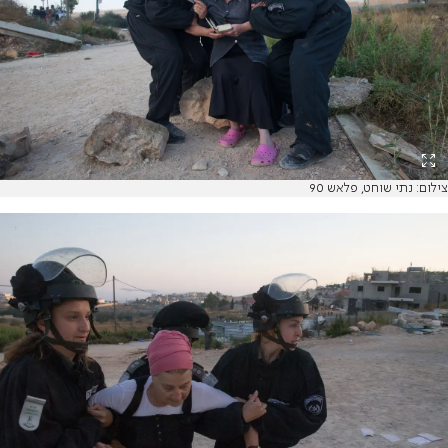
צילום: נתי שוחט, פלאש 90