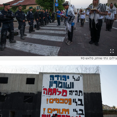
צילום: נתי שוחט, פלאש 90