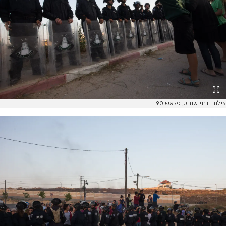
צילום: נתי שוחט, פלאש 90