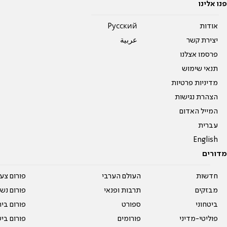
פנו אלינו
אודות
Pусский
יצירת קשר
عربية
פרסמו אצלנו
תנאי שימוש
מדיניות פרטיות
הצהרת נגישות
המייל האדום
עברית
English
מדורים
חדשות
העולם הערבי
פורום צע
מבזקים
תרבות ופנאי
פורום נשו
ביטחוני
ספורט
פורום בי
פוליטי-מדיני
פורומים
פורום בי