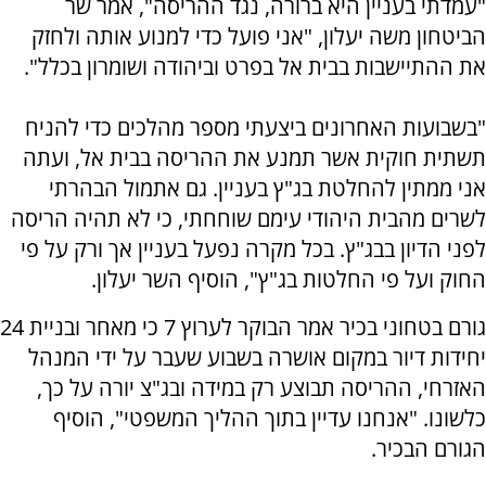
"עמדתי בעניין היא ברורה, נגד ההריסה", אמר שר
הביטחון משה יעלון, "אני פועל כדי למנוע אותה ולחזק
את ההתיישבות בבית אל בפרט וביהודה ושומרון בכלל".
"בשבועות האחרונים ביצעתי מספר מהלכים כדי להניח
תשתית חוקית אשר תמנע את ההריסה בבית אל, ועתה
אני ממתין להחלטת בג"ץ בעניין. גם אתמול הבהרתי
לשרים מהבית היהודי עימם שוחחתי, כי לא תהיה הריסה
לפני הדיון בבג"ץ. בכל מקרה נפעל בעניין אך ורק על פי
החוק ועל פי החלטות בג"ץ", הוסיף השר יעלון.
גורם בטחוני בכיר אמר הבוקר לערוץ 7 כי מאחר ובניית 24
יחידות דיור במקום אושרה בשבוע שעבר על ידי המנהל
האזרחי, ההריסה תבוצע רק במידה ובג"צ יורה על כך,
כלשונו. "אנחנו עדיין בתוך ההליך המשפטי", הוסיף
הגורם הבכיר.