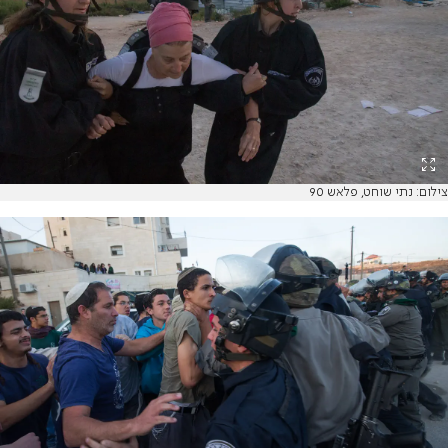
צילום: נתי שוחט, פלאש 90