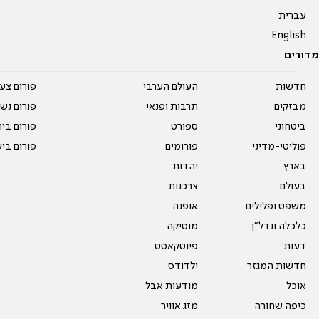
עברית
English
מדורים
חדשות
העולם הערבי
פורום צע
מבזקים
תרבות ופנאי
פורום נשו
ביטחוני
ספורט
פורום בי
פוליטי-מדיני
פורומים
פורום בי
בארץ
יהדות
בעולם
צרכנות
משפט ופלילים
אופנה
כלכלה ונדל"ן
מוסיקה
דעות
פיוטקאסט
חדשות המגזר
ילדודס
אוכל
מודעות אבל
כיפה שחורה
מזג אוויר