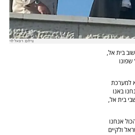
צילום: רפאל לוי
וב בית אל,
שפונו
רב אליהו עם ערוץ 7, וקרא למערכת
נו באנו
י בית אל,
כול אנחנו
אל ולקיים