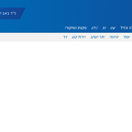
כ"ד באב תשפ"ו |
 ונדל"ן
דעות
אוכל
יהדות
הפקות וסיקורים
ספורט
פורומים
אתר ישיבה
יצירת קשר
עוד