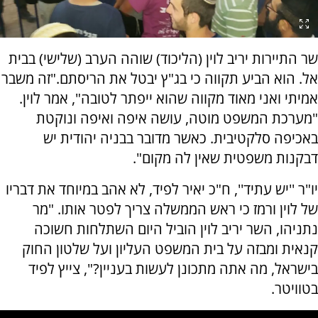
שר התיירות יריב לוין (הליכוד) שוהה הערב (שלישי) בבית
אל. הוא הביע תקווה כי בג"ץ יבטל את הריסתם."זה משבר
אמיתי ואני מאוד מקווה שהוא ייפתר לטובה", אמר לוין.
"מערכת המשפט מוטה, עושה איפה ואיפה ונוקטת
באכיפה סלקטיבית. כאשר מדובר בבניה יהודית יש
דבקנות משפטית שאין לה מקום".
יו"ר ''יש עתיד'', ח"כ יאיר לפיד, לא אהב במיוחד את דבריו
של לוין ורמז כי ראש הממשלה צריך לפטר אותו. "מר
נתניהו, השר יריב לוין הוביל היום השתלחות חשוכה
קנאית ומבזה על בית המשפט העליון ועל שלטון החוק
בישראל, מה אתה מתכונן לעשות בעניין?", צייץ לפיד
בטוויטר.