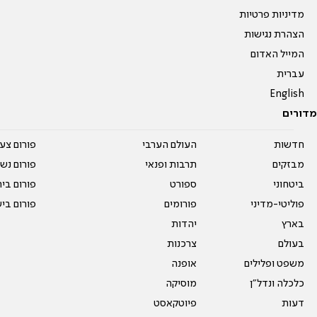
מדיניות פרטיות
הצהרת נגישות
המייל האדום
עברית
English
מדורים
חדשות
העולם הערבי
פורום צע
מבזקים
תרבות ופנאי
פורום נשו
ביטחוני
ספורט
פורום בי
פוליטי-מדיני
פורומים
פורום בי
בארץ
יהדות
בעולם
צרכנות
משפט ופלילים
אופנה
כלכלה ונדל"ן
מוסיקה
דעות
פיוטקאסט