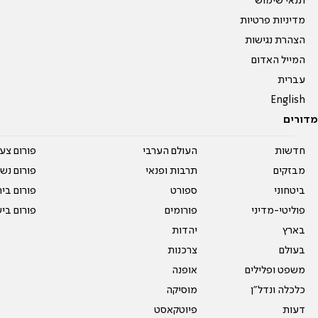
תנאי שימוש
מדיניות פרטיות
הצהרת נגישות
המייל האדום
עברית
English
מדורים
חדשות
העולם הערבי
פורום צע
מבזקים
תרבות ופנאי
פורום נשו
ביטחוני
ספורט
פורום בי
פוליטי-מדיני
פורומים
פורום בי
בארץ
יהדות
בעולם
צרכנות
משפט ופלילים
אופנה
כלכלה ונדל"ן
מוסיקה
דעות
פיוטקאסט