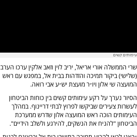
עימותים קשים
שרי הממשלה אורי אריאל, יריב לוין וזאב אלקין ערכו הערב
(שלישי) ביקור תמיכה והזדהות בבית אל, במפגש עם ראש
המועצה שי אלון ויו״ר מועצת יש״ע אבי רואה.
הסיור נערך על רקע עימותים קשים בין כוחות הביטחון
לעשרות צעירים שביקשו לפרוץ לבתי דריינוף. במהלך
העימותים הוכה ראש המועצה אלון שדרש ממערכת
הביטחון "להניח את הנשקים, להירגע ולשלב הידיים".
״באנו לכאן להביע תמיכה בתושבי בית אל וברצונם לבנות