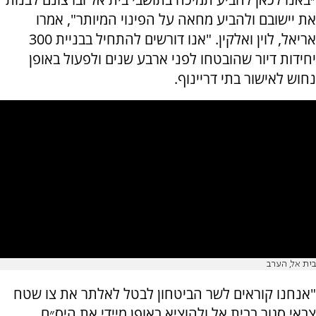
את יישובם ולהביע מחאה על הפינוי המיותר", אמרו
אריאל, לוין ואלקין. "אנו דורשים להתחיל בבניית 300
יחידות דיור שהובטחו לפני ארבע שנים ולפעול באופן
נחוש לאישור בתי דריינוף.
בית אל, הערב
"אנחנו קוראים לשר הביטחון לבטל
לאלתר
את צו שטח
צבאי סגור בבית אל ולהוציא באופן מיידי את היס״ם