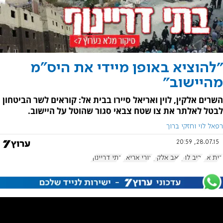
"להוציא באופן מיידי את היס״מ
מהיישוב"
השרים אלקין, לוין ואריאל סיירו בבית אל: קוראים לשר הביטחון
לבטל לאלתר את צו שטח צבאי סגור שהוטל על היישוב.
רפאל לוי וחזקי ברוך
28.07.15, 20:59
בית אל
יריב לוין
זאב אלקין
אורי אריאל
בתי דריינוף