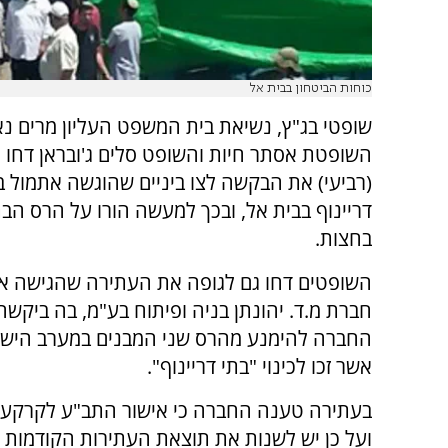
כוחות הביטחון בבית אל
שופטי בג"ץ, נשיאת בית המשפט העליון מרים נא
השופטת אסתר חיות והשופט סלים ג'ובראן דחו 
(רביעי) את הבקשה לצו ביניים שהוגשה אתמול בע
דריינוף בבית אל, ובכך למעשה הורו על הרס הב
בחצות.
השופטים דחו גם לגופה את העתירה שהגישה א
חברת מ.ד. יהונתן בניה ופיתוח בע"מ, בה ביקשה
החברה להימנע מהרס שני המבנים במערב הישוב
אשר זכו לכינוי "בתי דריינוף".
בעתירה טענה החברה כי אישור התב"ע לקרקע עליה
ועל כן יש לשנות את תוצאת העתירות הקודמות 