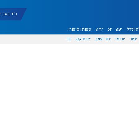
כ"ד באב תשפ"ו |
 ונדל"ן
דעות
אוכל
יהדות
הפקות וסיקורים
ספורט
פורומים
אתר ישיבה
יצירת קשר
עוד