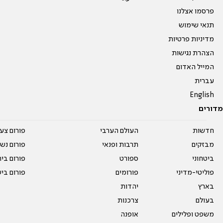
פרסמו אצלנו
תנאי שימוש
מדיניות פרטיות
הצהרת נגישות
המייל האדום
עברית
English
מדורים
חדשות
העולם הערבי
פורום צע
מבזקים
תרבות ופנאי
פורום נשו
ביטחוני
ספורט
פורום בי
פוליטי-מדיני
פורומים
פורום בי
בארץ
יהדות
בעולם
צרכנות
משפט ופלילים
אופנה