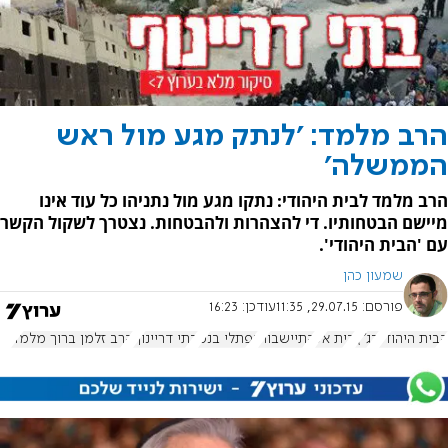
הרב מלמד: 'לנתק מגע מול ראש
הממשלה'
הרב מלמד לבית היהודי: נתקו מגע מול נתניהו כל עוד אינו
מיישם הבטחותיו. די להצהרות ולהבטחות. נצטרך לשקול הקשר
עם 'הבית היהודי'.
שמעון כהן
פורסם:
29.07.15, 11:35
עודכן:
16:23
הבית היהודי
בג"ץ
בית אל
התיישבות
נפתלי בנט
בתי דריינוף
הרב זלמן ברוך מלמד