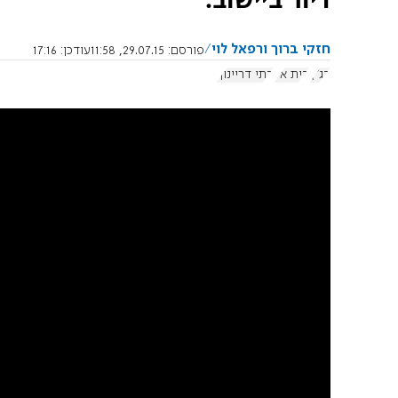
חזקי ברוך ורפאל לוי
פורסם:
29.07.15, 11:58
עודכן:
17:16
בג"ץ
בית אל
בתי דריינוף