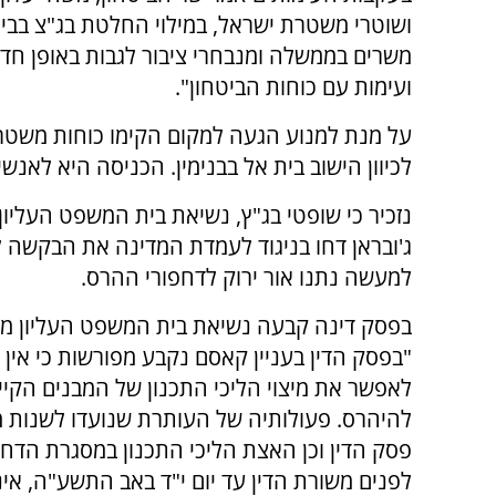
ושוטרי משטרת ישראל, במילוי החלטת בג"צ בבי
משרים בממשלה ומנבחרי ציבור לגבות באופן חד
ועימות עם כוחות הביטחון".
על מנת למנוע הגעה למקום הקימו כוחות משט
לכיוון הישוב בית אל בבנימין.
הכניסה היא לאנשי 
נזכיר כי שופטי בג"ץ, נשיאת בית המשפט העליו
ג'ובראן דחו בניגוד לעמדת המדינה את הבקשה לצו
למעשה נתנו אור ירוק לדחפורי ההרס.
בפסק דינה קבעה נשיאת בית המשפט העליון מר
"
בפסק הדין בעניין
קאסם
נקבע מפורשות כי אין 
לאפשר את מיצוי הליכי התכנון של המבנים
הקיי
להיהרס. פעולותיה של העותרת שנועדו לשנות 
פסק הדין וכן האצת הליכי התכנון במסגרת הדח
לפנים משורת הדין עד יום י"ד באב התשע"ה, אינ