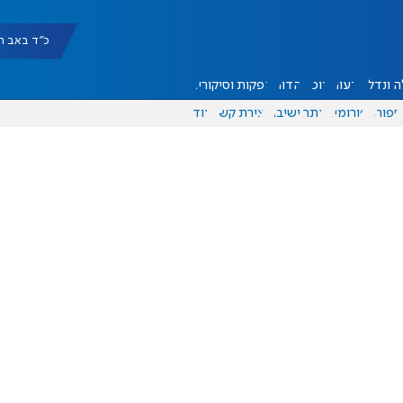
כ"ד באב תשפ"ו |
 ונדל"ן
דעות
אוכל
יהדות
הפקות וסיקורים
ספורט
פורומים
אתר ישיבה
יצירת קשר
עוד