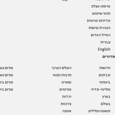
פרסמו אצלנו
תנאי שימוש
מדיניות פרטיות
הצהרת נגישות
המייל האדום
עברית
English
מדורים
חדשות
העולם הערבי
פורום צע
מבזקים
תרבות ופנאי
פורום נשו
ביטחוני
ספורט
פורום בי
פוליטי-מדיני
פורומים
פורום בי
בארץ
יהדות
בעולם
צרכנות
משפט ופלילים
אופנה