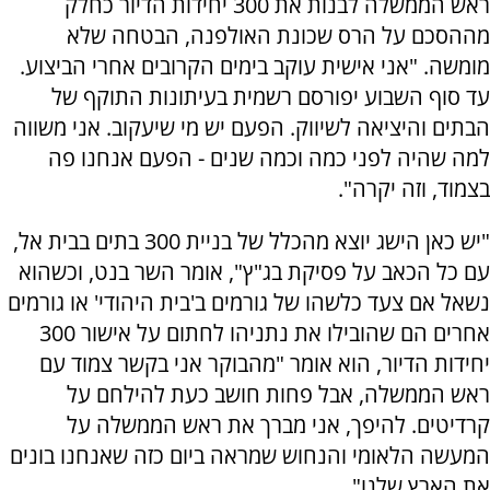
ראש הממשלה לבנות את 300 יחידות הדיור כחלק
מההסכם על הרס שכונת האולפנה, הבטחה שלא
מומשה. "אני אישית עוקב בימים הקרובים אחרי הביצוע.
עד סוף השבוע יפורסם רשמית בעיתונות התוקף של
הבתים והיציאה לשיווק. הפעם יש מי שיעקוב. אני משווה
למה שהיה לפני כמה וכמה שנים - הפעם אנחנו פה
בצמוד, וזה יקרה".
"יש כאן הישג יוצא מהכלל של בניית 300 בתים בבית אל,
עם כל הכאב על פסיקת בג"ץ", אומר השר בנט, וכשהוא
נשאל אם צעד כלשהו של גורמים ב'בית היהודי' או גורמים
אחרים הם שהובילו את נתניהו לחתום על אישור 300
יחידות הדיור, הוא אומר "מהבוקר אני בקשר צמוד עם
ראש הממשלה, אבל פחות חושב כעת להילחם על
קרדיטים. להיפך, אני מברך את ראש הממשלה על
המעשה הלאומי והנחוש שמראה ביום כזה שאנחנו בונים
את הארץ שלנו".