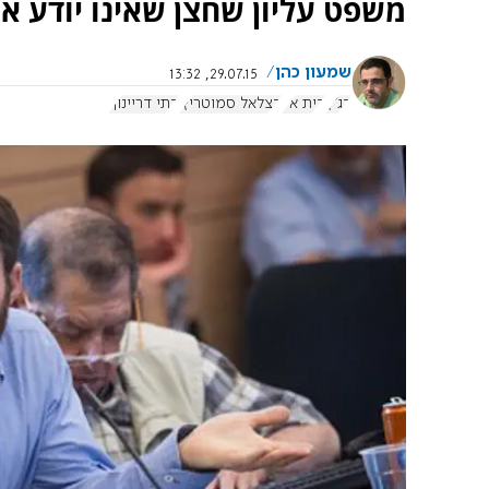
משפט עליון שחצן שאינו יודע א
שמעון כהן
29.07.15, 13:32
בג"ץ
בית אל
בצלאל סמוטריץ'
בתי דריינוף