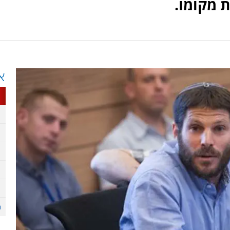
ת מקומו.
א