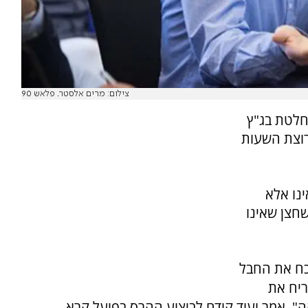
צילום: מרים אלסטר. פלאש 90
חלטת בג"ץ
רוצת השעות
ינו אלא
חצן שאינו
כח את החבל
ריח את
, אמר ועוד קודם לביצוע ההרס בפועל קרא