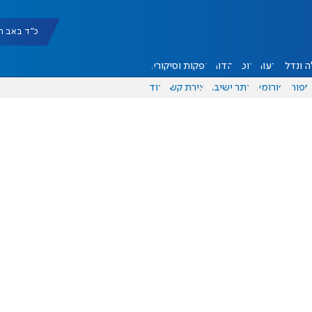
כ"ד באב תשפ"ו |
 ונדל"ן
דעות
אוכל
יהדות
הפקות וסיקורים
ספורט
פורומים
אתר ישיבה
יצירת קשר
עוד