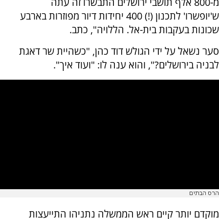
מ-800 אלף תושבי ירושלים התבשרו זה עתה
ש'יופשרו' לתכנון (!) 400 יחידות דיור מפוזרות בארבע
שכונות בעקבות בית-אל. הללויה", כתב.
סער נשאל על ידי הגולש דוד כהן, "כשהיית שר דאגת
לבניה בירושלים?", והוא ענה לו: "ועוד איך".
הרס הבתים
מוקדם יותר קיים ראש הממשלה נתניהו התייעצות