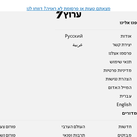
מצאתם טעות או פרסומת לא ראויה? דווחו לנו
פנו אלינו
אודות
Pусский
יצירת קשר
عربية
פרסמו אצלנו
תנאי שימוש
מדיניות פרטיות
הצהרת נגישות
המייל האדום
עברית
English
מדורים
חדשות
העולם הערבי
פורום צע
מבזקים
תרבות ופנאי
פורום נשו