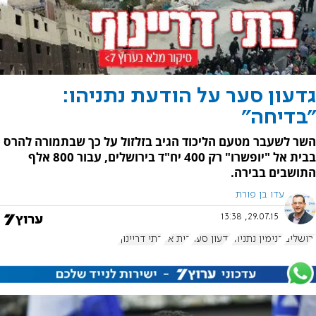
גדעון סער על הודעת נתניהו:
"בדיחה"
השר לשעבר מטעם הליכוד הגיב בזלזול על כך שבתמורה להרס
בבית אל "יופשרו" רק 400 יח"ד בירושלים, עבור 800 אלף
התושבים בבירה.
עדו בן פורת
29.07.15, 13:38
ירושלים
בנימין נתניהו
גדעון סער
בית אל
בתי דריינוף