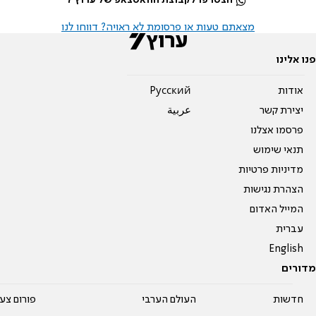
הצטרפו לקבוצת הוואטצאפ של ערוץ 7
מצאתם טעות או פרסומת לא ראויה? דווחו לנו
פנו אלינו
אודות
Pусский
יצירת קשר
عربية
פרסמו אצלנו
תנאי שימוש
מדיניות פרטיות
הצהרת נגישות
המייל האדום
עברית
English
מדורים
חדשות
העולם הערבי
פורום צע