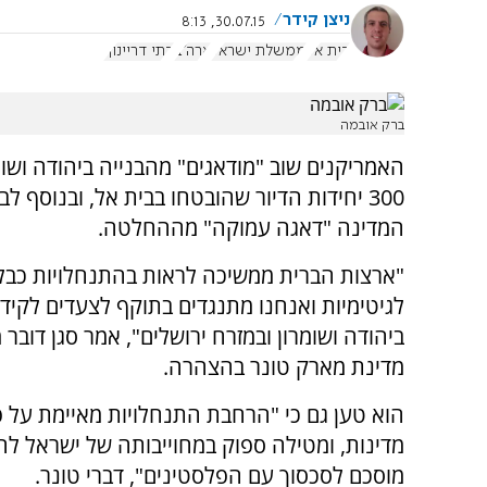
ניצן קידר
30.07.15, 8:13
בית אל
ממשלת ישראל
ארה"ב
בתי דריינוף
ברק אובמה
האמריקנים שוב "מודאגים" מהבנייה ביהודה וש
300 יחידות הדיור שהובטחו בבית אל, ובנוסף 
המדינה "דאגה עמוקה" מההחלטה.
"ארצות הברית ממשיכה לראות בהתנחלויות כבל
לגיטימיות ואנחנו מתנגדים בתוקף לצעדים לקידו
ביהודה ושומרון ובמזרח ירושלים", אמר סגן דובר
מדינת מארק טונר בהצהרה.
הוא טען גם כי "הרחבת התנחלויות מאיימת על פ
מדינות, ומטילה ספוק במחוייבותה של ישראל לה
מוסכם לסכסוך עם הפלסטינים", דברי טונר.