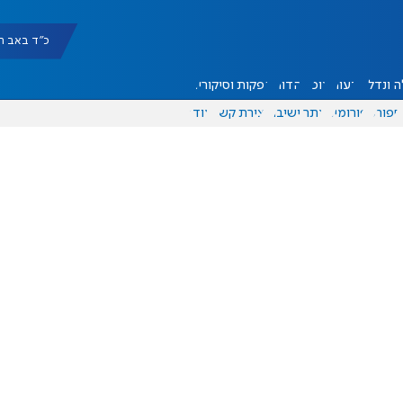
כ"ד באב תשפ"ו |
 ונדל"ן
דעות
אוכל
יהדות
הפקות וסיקורים
ספורט
פורומים
אתר ישיבה
יצירת קשר
עוד