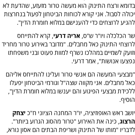
בדומא ורצח התינוק הוא מעשה טרור מזעזע, שהדעת לא
יכולה לסבול. אני קורא לכוחות הביטחון לפעול בנחרצות
להגיע לרוצחים כדי להענישם במלוא חומרת הדין".
שר הכלכלה ויו"ר ש"ס,
אריה דרעי
, קרא להתייחס
לרוצחי התינוק כאל מחבלים. "מדובר באירוע טרור מחריד
וזועק לשמיים במהלכו נשרף למוות פעוט ובני משפחתו
נפצעו אנושות", אמר דרעי.
''מבצעי המעשה הם אנשי טרור ועלינו להתייחס אליהם
כאל מחבלים. אני מקווה שצה"ל וגורמי הביטחון יפעלו
ללכידת מבצעי הפיגוע והם יענשו במלוא חומרת הדין",
הוסיף.
יושב ראש האופוזיציה, יו"ר המחנה הציוני ח"כ
יצחק
הרצוג
, כינה את האירוע "טרור מהסוג הגרוע ביותר".
לדבריו "מותו של התינוק ושריפת הבתים הם אסון נורא,