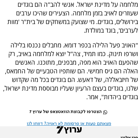
מלחמה על מדינת ישראל. אנשי להב"ה הם בוגדים
שעוזרים לאויב בזמן מלחמה. הצעירים שהיכו ערבים
בירושלים, בוגדים. מי שצועק במשחקים של בית"ר 'מוות
לערבים', בוגד במולדת.
"האויב פעל הלילה בכפר דומא. מחבלים נכנסו בלילה
ושרפו תינוק. כמו תמיד, צה"ל יוצא למלחמה באויב, רק
שהפעם האויב הוא מפה, מבפנים, מתוכנו. האנשים
האלה הם גיס חמישי. הם שותפיו הטבעיים של החמאס,
של חיזבאללה, של דאעש. הם בוגדים בכל מה שקדוש
שלנו, בוגדים בעצם הרעיון שעליו מבוססת מדינת ישראל,
בוגדים ביהדות", אמר.
הצטרפו לקבוצת הוואטצאפ של ערוץ 7
מצאתם טעות או פרסומת לא ראויה? דווחו לנו
פנו אלינו