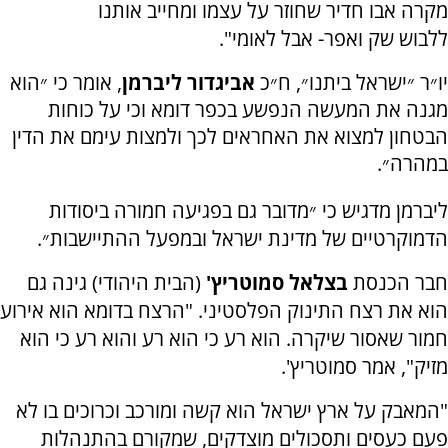
מקרה אבו חדיר שחוזר על עצמו ומחייב אותנו
ללבוש שק ואפר- אבל לאומי".
יו״ר ״ישראל ביתנו״, ח״כ
אביגדור ליברמן
, אומר כי ״הוא
מגנה את המעשה הנפשע בכפר דומא וכי על כוחות
הבטחון למצוא את האחראים לכך ולמצות עימם את הדין
במהרה״.
ליברמן מדגיש כי ״מדובר גם בפגיעה חמורה ביסודות
הדמוקרטיים של מדינת ישראל ובמפעל ההתיישבות״.
חבר הכנסת
בצלאל סמוטריץ'
(הבית היהודי) גינה גם
הוא את רצח התינוק הפלסטיני. "הרצח בדומא הוא אירוע
חמור שאסור שיקרה. הוא רע כי הוא רע והוא רע כי הוא
מזיק", אמר סמוטריץ'.
"המאבק על ארץ ישראל הוא קשה ומורכב וכרוכים בו לא
פעם כעסים ותסכולים מוצדקים, שמקורם בהתנהלות