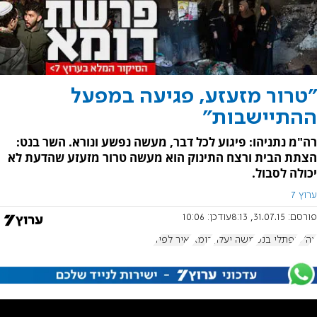
"טרור מזעזע, פגיעה במפעל
ההתיישבות"
רה"מ נתניהו: פיגוע לכל דבר, מעשה נפשע ונורא. השר בנט:
הצתת הבית ורצח התינוק הוא מעשה טרור מזעזע שהדעת לא
יכולה לסבול.
ערוץ 7
פורסם:
31.07.15, 8:13
עודכן:
10:06
צה"ל
נפתלי בנט
משה יעלון
דומא
יאיר לפיד