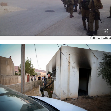
צילום: דובר צה''ל