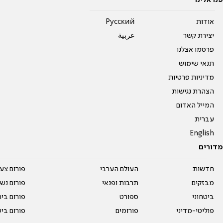
אודות
Pусский
יצירת קשר
عربية
פרסמו אצלנו
תנאי שימוש
מדיניות פרטיות
הצהרת נגישות
המייל האדום
עברית
English
מדורים
חדשות
העולם הערבי
פורום צע
מבזקים
תרבות ופנאי
פורום נשו
ביטחוני
ספורט
פורום בי
פוליטי-מדיני
פורומים
פורום בי