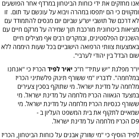
אנו מחזקים את ידי כוחות הביטחון במרדף אחר הפושעים
ומקווים כי הם יתפסו במהרה ויבוא על עונשם עד תום. זו
לא דרכם של תושבי יש"ע שביום יום מנסים להתמודד עם
מציאות ביטחונית מורכבת תוך שמירה על מרקם חיים עם
השכנים הפלסטינים, ובמקרים רבים אף מצילים חיים
באמצעות צוותי הרפואה הישוביים בכל שעות היממה ללא
שום הבדל בין יהודי לערבי".
יו"ר מפלגת ''יש עתיד'' ח"כ
יאיר לפיד
הכריז כי "אנחנו
במלחמה". לדבריו "מי ששורף תינוק פלשתיני הכריז
מלחמה על מדינת ישראל. מי שתוקף בסכין צעירים
במצעד הגאווה הכריז מלחמה על מדינת ישראל. מי
ששורף כנסיות הכריז מלחמה על מדינת ישראל. מי
שמאיים לתקוף את בית המשפט העליון ב -
D9 הכריז מלחמה על מדינת ישראל.
לפיד הוסיף כי "מי שזורק אבנים על כוחות הביטחון, הכריז