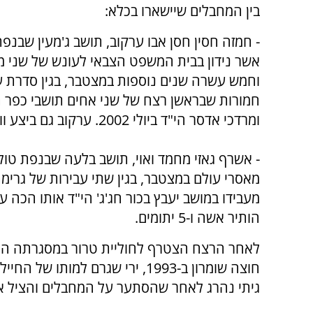
בין המחבלים שיישארו בכלא:
- חמזה חסין חסן אבו ערקוב, תושב ג'מעין שבנפ
אשר נידון בבית המשפט הצבאי לעונש של שני מ
וחמש עשרה שנים נוספות במצטבר, בגין סדרת ע
חמורות שבראשן רצח של שני אחים תושבי כפר 
ומרדכי אדסר הי"ד ביולי 2002. ערקוב גם ביצע ווידוא הריגה במהלך הפיגוע.
- אשרף גאזי מחמד ואוי, תושב בלעה שבנפת טול
מעבידו במושב יעבץ בכור חג'ג' הי"ד אותו הכה ע
הותיר אשה ו-5 יתומים.
לאחר הרצח הצטרף לחוליית טרור במסגרתה היה 
חוצה שומרון ב-1993, ירי שגרם למותו של החייל
גיתי נהרג לאחר שהסתער על המחבלים והציל את