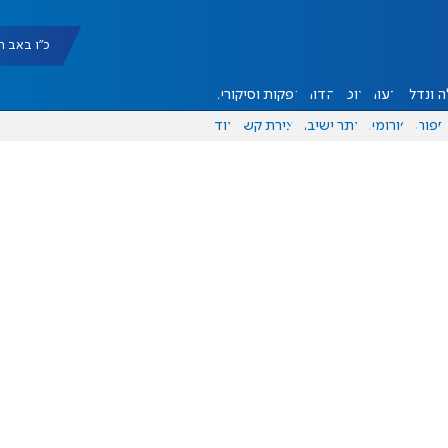
כ"ו באב תשפ"ו |
 ונדל"ן
דעות
אוכל
יהדות
הפקות וסיקורים
ספורט
פורומים
אתר ישיבה
יצירת קשר
עוד