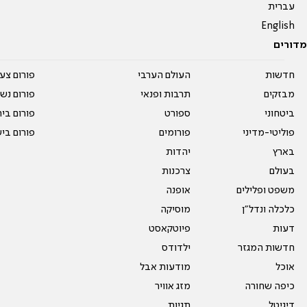
עברית
English
מדורים
חדשות
העולם הערבי
פורום צע
מבזקים
תרבות ופנאי
פורום נשו
ביטחוני
ספורט
פורום בי
פוליטי-מדיני
פורומים
פורום בי
בארץ
יהדות
בעולם
צרכנות
משפט ופלילים
אופנה
כלכלה ונדל"ן
מוסיקה
דעות
פיוטקאסט
חדשות המגזר
ילדודס
אוכל
מודעות אבל
כיפה שחורה
מזג אוויר
דיגיטל
תגיות