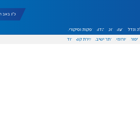
כ"ג באב תשפ"ו |
 ונדל"ן
דעות
אוכל
יהדות
הפקות וסיקורים
ספורט
פורומים
אתר ישיבה
יצירת קשר
עוד