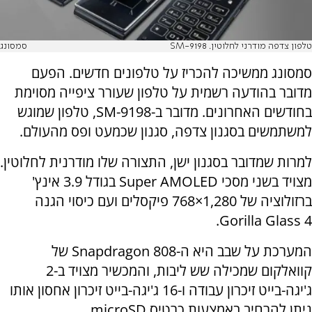
טלפון צדפה מודרני לחלוטין. SM-9198
סמסונג
סמסונג ממשיכה להכריז על טלפונים חדשים. הפעם
מדובר בהודעה רשמית על טלפון שעורר ציפייה מסוימת
בחודשים האחרונים. מדובר ב-
SM-9198
, טלפון שמוגש
למשתמשים בסגנון צדפה, סגנון שכמעט ופס מהעולם.
למרות שמדובר בסגנון ישן, התצורה שלו מודרנית לחלוטין.
מצויד בשני מסכי
Super AMOLED
בגודל 3.9 אינץ'
ברזולוציה של 1,280×768 פיקסלים ועם כיסוי הגנה
.
Gorilla Glass 4
המערכת על שבב היא ה-
Snapdragon 808
של
קוואלקום שמכילה שש ליבות, והמכשיר מצויד ב-2
ג'יגה-בייט זיכרון עבודה ו-16 ג'יגה-בייט זיכרון אחסון אותו
ניתן להרחיב באמצעות כרטיס
microSD
.