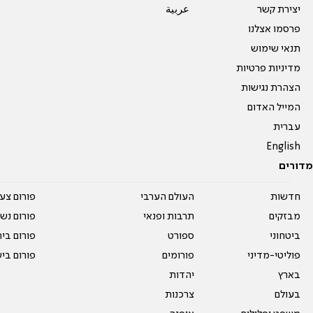
יצירת קשר
عربية
פרסמו אצלנו
תנאי שימוש
מדיניות פרטיות
הצהרת נגישות
המייל האדום
עברית
English
מדורים
חדשות
העולם הערבי
פורום צע
מבזקים
תרבות ופנאי
פורום נשו
ביטחוני
ספורט
פורום בי
פוליטי-מדיני
פורומים
פורום בי
בארץ
יהדות
בעולם
צרכנות