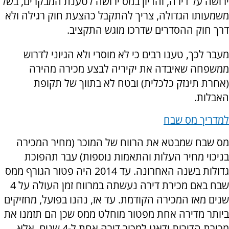
ירושה על דירה, והדיון במס ירושה לטענת המבקרים, בשל
משמעותו הגדולה, צריך להתקבל כהצעת חוק רגילה ולא
דרך חוק ההסדרים שדרכו מוגש התקציב.
מעבר לכך, טענו רבים כי לא מוסרי ולא הגיוני לדרוש
ממשפחה שאיבדה את יקיריה לבצע מכירה מהירה
(אחרת תינזק כלכלית) ובטח לא בתווך של תקופת
האבלות.
למדריך מס שבח
מס שבח שמבטא את הרווח של המוכר (מחיר המכירה
בניכוי מחיר העלות והתאמות נוספות) עבר תהפוכת
גדולות בשנה האחרונה. עד 2014 היה פטור הגורף ממס
שבח באם מכירת דירה נעשתה במרווח זמן העולה על 4
שנים מאז המכירה הקודמת. עד אז, נהנו בפועל, מחזיקים
ביותר מדירה אחת מפטור מוחלט ממס שכן הם תזמנו את
מכירת הדירות ודאגו למכור דירה אחת ל-4 שנים. אלא