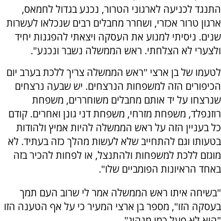
התנגד לכניעה לארגוני הטרור, נכנע בגדול לחמאס,
ארגון טרור אכזרי, ושחרר מחבלים רבים שנכלאו לעשרות
שנים. ניסיתי למנוע את העסקה ויצאתי להפגנות יחיד
ולצערי לא הצלחתי. ראש הממשלה נשבר ונכנע".
לטעמו של בן ארצי "ראש הממשלה צריך ללכת בערב יום
הכיפורים הזה למשפחות הנרצחים. יש שבעה נרצחים
שנרצחו על יד אותם מחבלים משוחררים, משפחת
רוזנפלד, משפחת מזרחי, משפחת דני גונן ואחרים. קודם
כל בעניין הזה על ראש הממשלה להיות אמיץ ולהודות
בטעותו וגם להתחייב שלא לעשות מהלך כזה בעתיד. לא
מוגזם ללכת למשפחות ולהתנצל, או לפחות להכיר בזה
באחד הראיונות הפומביים שלו".
"בשיחה איתו ראש הממשלה אמר לי שרוב העם תמך
בעסקה הזו", מספר בן ארצי המעיר כי על אף הטענה הזו
"הוא לא פעל כמו מנהיג".