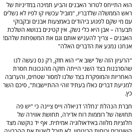
הוא התייחס לטרור האבנים והביע תמיכה במדיניות של
ראש הממשלה שלדבריו, "מוביל עכשיו קו לפיו לא נשלים
עם מי שקם לפגוע ביהודים באמצעות אבנים ובקבוקי
תבערה – אבן היא כלי נשק. אין קטינים בנושא השלכת
האבנים – צריך להעניש אותם וגם את המשפחות שלהם!
אנחנו נמנע את הדברים האלה
"
"הרעיון הזה של ישוב א"י הוא חזק, רק נס נעשה לנו
שהסרבנות בצד השני הייתה חזקה מהנכונות חסרת
האחריות והמופקרת בצד שלנו למסור שטחים, והערובה
למניעת דברים כאלו בעתיד זוהי ההתיישבות", סיכם השר
כץ.
חברת הנהלת 'נחלה' דניאלה וייס ציינה כי "יש פה
תחושה של רוממות רוח אדירה, תחושת אווירה של
חלוציות מלווה באידאולוגיה אמיתית. אף יד נוקשה מצד
השוטרים וכוחות הביטחון, לא תוכל לשנות את ההכרעה