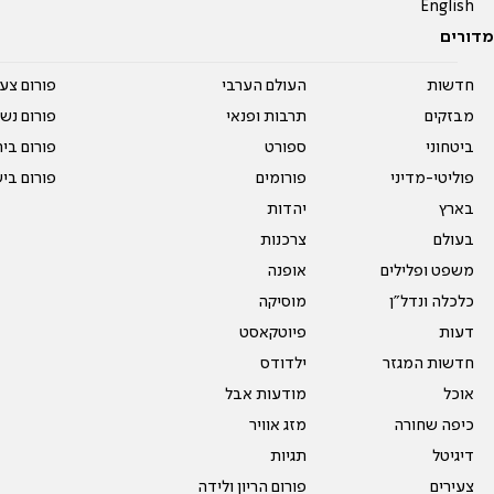
English
מדורים
חדשות
העולם הערבי
פורום צע
מבזקים
תרבות ופנאי
פורום נשו
ביטחוני
ספורט
פורום בי
פוליטי-מדיני
פורומים
פורום בי
בארץ
יהדות
בעולם
צרכנות
משפט ופלילים
אופנה
כלכלה ונדל"ן
מוסיקה
דעות
פיוטקאסט
חדשות המגזר
ילדודס
אוכל
מודעות אבל
כיפה שחורה
מזג אוויר
דיגיטל
תגיות
צעירים
פורום הריון ולידה