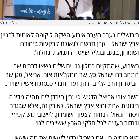
השר אריאל עם הקופה החדשה
צילום: יח"צ
בירושלים נערך הערב אירוע השקה ל'קופה לאומית לבניין
ארץ ישראל' - קרן חדשה לגאולת קרקעות ביהודה
ושומרון, בנגב ובגליל שייסדה תנועת 'נחלה'.
באירוע, שהתקיים במלון גני ירושלים נשאו דברים שר
התחבורה ישראל כץ, שר החקלאות אורי אריאל, סגן שר
הביטחון הרב אלי בן דהן, ועוד חברי כנסת וראשי רשויות.
השר אורי אריאל הדגיש כי "בין הירדן לים תהיה מדינה
ריבונית אחת והיא ארץ ישראל. לא רק זה, אלא שבגדר
ויסוד הגאולה נחזור לצפון השומרון, ליישובי גוש קטיף,
ונחזור בעז"ה לכל חלקי הארץ ששייכים לנו".
הוא הוסיף כי "אם נשכיל ונדע לעשות את מה שעשו