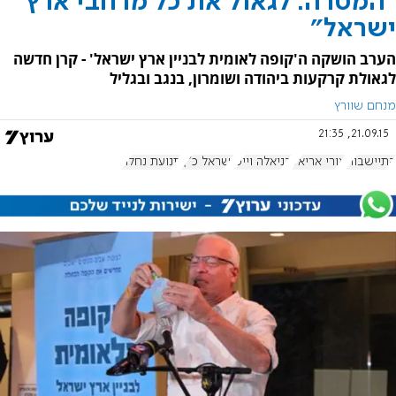
"המטרה: לגאול את כל מרחבי ארץ
ישראל"
הערב הושקה ה'קופה לאומית לבניין ארץ ישראל' - קרן חדשה
לגאולת קרקעות ביהודה ושומרון, בנגב ובגליל
מנחם שוורץ
21.09.15, 21:35
התיישבות
אורי אריאל
דניאלה וייס
ישראל כ"ץ
תנועת נחלה