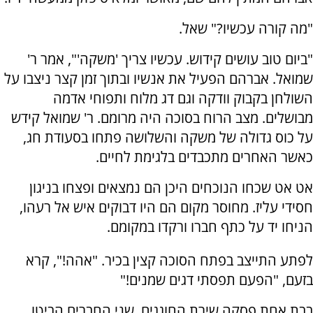
"מה קורה עכשיו?" שאל.
"ביום טוב עושים קידוש. עכשיו צריך 'משקה'", אמר ר'
שמואל. אברהם הפעיל את אנשיו ובתוך זמן קצר ניצבו על
השולחן בקבוק וודקה וגם דג מלוח ותפוחי אדמה
מבושלים. מצב הרוח בסוכה היה מרומם. ר' שמואל קידש
על כוס גדולה של משקה והשלושה פתחו בסעודת חג,
כאשר האחרים מתכבדים בלגימת לחיים.
אט אט שכחו הנוכחים היכן הם נמצאים ופצחו בניגון
חסידי עליז. מחוסר מקום הם היו דבוקים איש אל רעהו,
הניחו יד על כתף חברו ורקדו במקומם.
לפתע התייצב בפתח הסוכה קצין בכיר. "אהה!", קרא
בזעם, "הפעם תפסתי דגים שמנים!"
בבת אחת פסקה שירת החוגגים. שני החברים הביטו