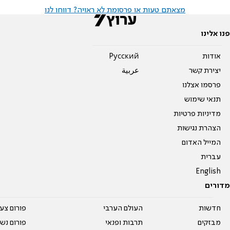
מצאתם טעות או פרסומת לא ראויה? דווחו לנו
פנו אלינו
אודות
Pусский
יצירת קשר
عربية
פרסמו אצלנו
תנאי שימוש
מדיניות פרטיות
הצהרת נגישות
המייל האדום
עברית
English
מדורים
חדשות
העולם הערבי
פורום צע
מבזקים
תרבות ופנאי
פורום נשו