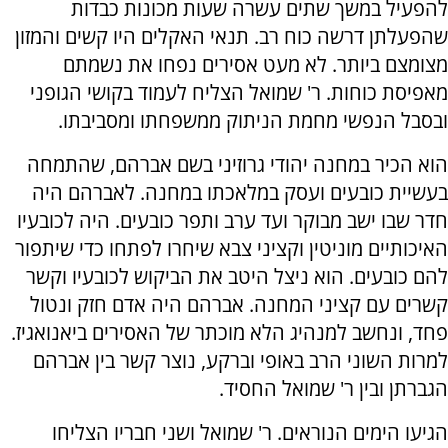
להפעיל במשך שתים עשרה שעות מכונות כבדות
שהפעלתן דרשה כוח רב. תנאי האקלים היו קשים והמזון
מצומצם ביותר. לא מעט אסירים נפחו את נשמתם
מאפיסת כוחות. ר' שמואל הצליח לעמוד בקושי הגופני
ובסבל הנפשי מחמת הניתוק ממשפחתו ומסביבתו.
הוא הכיר במחנה יהודי גרוזיני בשם אברהם, שהתמחה
בעשיית כובעים ועסק במלאכתו במחנה. לאברהם היה
חדר שבו ישב מבוקר ועד ערב ותפר כובעים. היה לכובעיו
האיכותיים מוניטין וקציני צבא שיחרו לפתחו כדי שיתפור
להם כובעים. הוא ניצל היטב את הביקוש לכובעיו וקשר
קשרים עם קציני המחנה. אברהם היה אדם חזק ונטול
פחד, ונחשב למנהיג הלא מוכתר של האסירים ביאנואגיז.
למרות השוני הרב באופי וברקע, נוצר קשר בין אברהם
הגברתן ובין ר' שמואל החסיד.
הגיעו הימים הנוראים. ר' שמואל ושני חבריו הצליחו