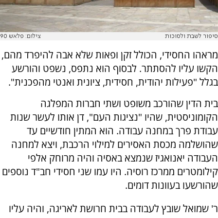
סיפור לשבת ולסוכות
צילום: פלאש 90
מראהו החסידי, הכולל זקן ופאות שלא אבה להיפרד מהם,
הקשו עליו להסתתר. לבסוף הוא נתפס, נשפט והורשע
בגלל "פעילות יהודית, חסידית, ציונית ואנטי מהפכנית".
בית הדין שהורכב משופט ושתי חברות המפלגה
הקומוניסטית, שהיו "נציגות העם", דן אותו לעשר שנות
עבודת פרך במחנה עבודה. הוא המתין חודשיים עד
שהושלמה מכסת האסירים למילוי הרכבת, ויצא למחנה
העבודה יאנואגיז שנמצא באסיה והיה מרוחק אלפי
קילומטרים ממרכז רוסיה. היו עמו שני חסידי חב"ד נוספים
שהורשעו בעוונות דומים.
ר' שמואל שובץ לעבודה בבית חרושת לאריגה, והיה עליו