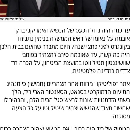
נתניהו ואובמה
צילום: פלאש 90
עד כמה היה גדול הכעס של הנשיא האמריקני ברק
אובמה על נאומו של ראש הממשלה בנימין נתניהו
בקונגרס לפני כחצי שנה? היום מתברר שהזעם בבית הלבן
היה כה קשה, עד שאובמה סירב להצהיר בפומבי
שוושינגטון תטיל ווטו במועצת הביטחון, על הכרה חד
צדדית במדינה פלסטינית.
אתר "פוליטיקו" מדווח אחר הצהריים (חמישי) כי מנהיג
המיעוט הדמוקרטי בסנאט, הסאנטור הארי ריד, הלך
בשתי הזדמנויות שונות לראש סגל הבית הלבן, והבהיר לו
שחשוב מאוד שהנשיא יצהיר שיטיל וטו על כל הצעה
מסוג זה.
הנימוק של ריד היה ברור. "אם הנשיא יצהיר הצהרה ברוח