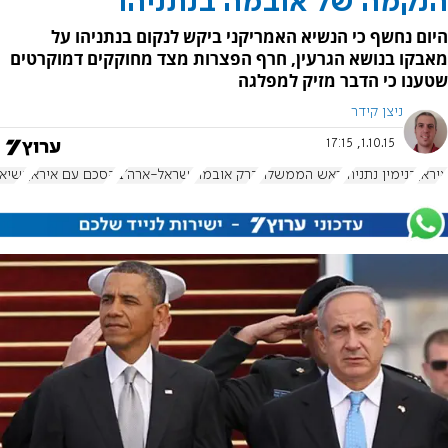
הנקמה של אובמה בנתניהו
היום נחשף כי הנשיא האמריקני ביקש לנקום בנתניהו על
מאבקו בנושא הגרעין, חרף הפצרות מצד מחוקקים דמוקרטים
שטענו כי הדבר מזיק למפלגה
ניצן קידר
1.10.15, 17:15
איראן
בנימין נתניהו
ראש הממשלה
ברק אובמה
ישראל-ארה"ב
הסכם עם איראן
נשיא 