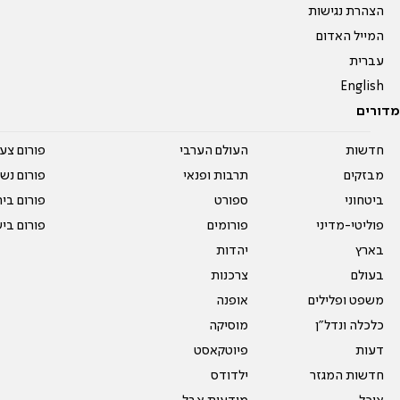
הצהרת נגישות
המייל האדום
עברית
English
מדורים
חדשות
העולם הערבי
פורום צע
מבזקים
תרבות ופנאי
פורום נשו
ביטחוני
ספורט
פורום בי
פוליטי-מדיני
פורומים
פורום בי
בארץ
יהדות
בעולם
צרכנות
משפט ופלילים
אופנה
כלכלה ונדל"ן
מוסיקה
דעות
פיוטקאסט
חדשות המגזר
ילדודס