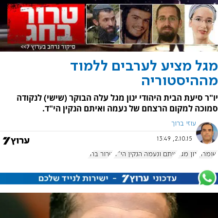
מגל מציע לערבים ללמוד
מההיסטוריה
יו"ר סיעת הבית היהודי ינון מגל עלה הבוקר (שישי) לנקודה
סמוכה למקום הרצחם של נעמה ואיתם הנקין הי"ד.
עוזי ברוך
2.10.15, 13:49
שומרון
ינון מגל
איתם ונעמה הנקין הי"ד
טרור בחג