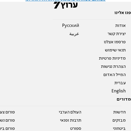
פנו אלינו
אודות
Pусский
יצירת קשר
عربية
פרסמו אצלנו
תנאי שימוש
מדיניות פרטיות
הצהרת נגישות
המייל האדום
עברית
English
מדורים
חדשות
העולם הערבי
פורום צע
מבזקים
תרבות ופנאי
פורום נשו
ביטחוני
ספורט
פורום בי