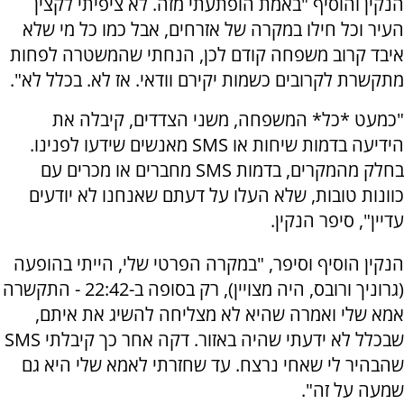
הנקין והוסיף "באמת הופתעתי מזה. לא ציפיתי לקצין
העיר וכל חילו במקרה של אזרחים, אבל כמו כל מי שלא
איבד קרוב משפחה קודם לכן, הנחתי שהמשטרה לפחות
מתקשרת לקרובים כשמות יקירם וודאי. אז לא. בכלל לא".
"כמעט *כל* המשפחה, משני הצדדים, קיבלה את
הידיעה בדמות שיחות או SMS מאנשים שידעו לפנינו.
בחלק מהמקרים, בדמות SMS מחברים או מכרים עם
כוונות טובות, שלא העלו על דעתם שאנחנו לא יודעים
עדיין", סיפר הנקין.
הנקין הוסיף וסיפר, "במקרה הפרטי שלי, הייתי בהופעה
(גרוניך ורובס, היה מצויין), רק בסופה ב-22:42 - התקשרה
אמא שלי ואמרה שהיא לא מצליחה להשיג את איתם,
שבכלל לא ידעתי שהיה באזור. דקה אחר כך קיבלתי SMS
שהבהיר לי שאחי נרצח. עד שחזרתי לאמא שלי היא גם
שמעה על זה".