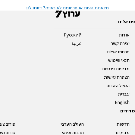
מצאתם טעות או פרסומת לא ראויה? דווחו לנו
פנו אלינו
אודות
Pусский
יצירת קשר
عربية
פרסמו אצלנו
תנאי שימוש
מדיניות פרטיות
הצהרת נגישות
המייל האדום
עברית
English
מדורים
חדשות
העולם הערבי
פורום צע
מבזקים
תרבות ופנאי
פורום נשו