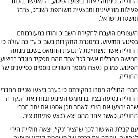
החוליה, כיממה לאחר ביצוע הפיגוע, התאפשר בזכות
פעילות מודיעינית ומבצעית משותפת לשב"כ, צה"ל
ומשטרת ישראל.
העצורים הועברו לחקירת השב"כ והודו במעורבותם
בפיגוע המזעזע. במסגרת החקירות בשב"כ עד כה עולה כי
החוליה אשר משתייכת לתנועת החמאס בשכם מנתה
חמישה מחבלים אשר לכל אחד מהם תפקיד מוגדר בביצוע
הפיגוע. כמו כן נעצרו מספר חשודים נוספים כסייענים של
החוליה.
חברי החוליה מסרו בחקירתם כי בערב ביצעו שניים מחברי
החוליה נסיעה בציר בו מומש הפיגוע ובחרו את הנקודה
שבה יבצעו את הירי. לאחר מכן אספו את יתר חברי
החוליה, כאשר אחד מהם יצא לבצע פתיחת ציר.
עם קבלת האישור לכך שהציר 'נקי', יצאה חוליית הירי
לנסיעה, זיהתה את רכבם של משפחת הנקין וביצעה