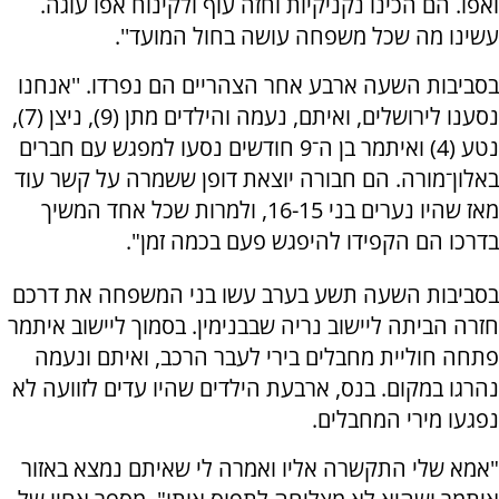
ואפו. הם הכינו נקניקיות וחזה עוף ולקינוח אפו עוגה.
עשינו מה שכל משפחה עושה בחול המועד''.
בסביבות השעה ארבע אחר הצהריים הם נפרדו. ''אנחנו
נסענו לירושלים, ואיתם, נעמה והילדים מתן (9), ניצן (7),
נטע (4) ואיתמר בן ה־9 חודשים נסעו למפגש עם חברים
באלון־מורה. הם חבורה יוצאת דופן ששמרה על קשר עוד
מאז שהיו נערים בני 16-15, ולמרות שכל אחד המשיך
בדרכו הם הקפידו להיפגש פעם בכמה זמן".
בסביבות השעה תשע בערב עשו בני המשפחה את דרכם
חזרה הביתה ליישוב נריה שבבנימין. בסמוך ליישוב איתמר
פתחה חוליית מחבלים בירי לעבר הרכב, ואיתם ונעמה
נהרגו במקום. בנס, ארבעת הילדים שהיו עדים לזוועה לא
נפגעו מירי המחבלים.
"אמא שלי התקשרה אליו ואמרה לי שאיתם נמצא באזור