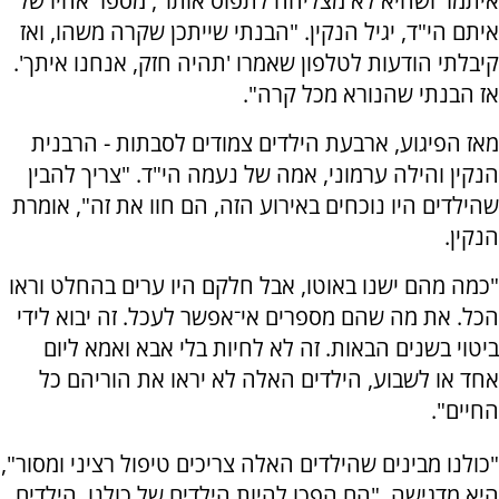
איתמר ושהיא לא מצליחה לתפוס אותו", מספר אחיו של
איתם הי"ד, יגיל הנקין. "הבנתי שייתכן שקרה משהו, ואז
קיבלתי הודעות לטלפון שאמרו 'תהיה חזק, אנחנו איתך'.
אז הבנתי שהנורא מכל קרה".
מאז הפיגוע, ארבעת הילדים צמודים לסבתות - הרבנית
הנקין והילה ערמוני, אמה של נעמה הי"ד. "צריך להבין
שהילדים היו נוכחים באירוע הזה, הם חוו את זה", אומרת
הנקין.
"כמה מהם ישנו באוטו, אבל חלקם היו ערים בהחלט וראו
הכל. את מה שהם מספרים אי־אפשר לעכל. זה יבוא לידי
ביטוי בשנים הבאות. זה לא לחיות בלי אבא ואמא ליום
אחד או לשבוע, הילדים האלה לא יראו את הוריהם כל
החיים".
"כולנו מבינים שהילדים האלה צריכים טיפול רציני ומסור",
היא מדגישה. "הם הפכו להיות הילדים של כולנו, הילדים