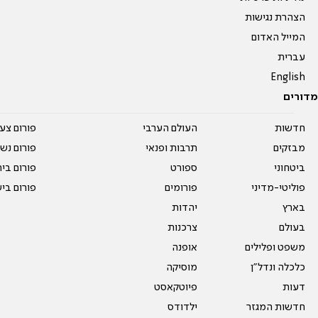
הצהרת נגישות
המייל האדום
עברית
English
מדורים
חדשות
העולם הערבי
פורום צע
מבזקים
תרבות ופנאי
פורום נשו
ביטחוני
ספורט
פורום בי
פוליטי-מדיני
פורומים
פורום בי
בארץ
יהדות
בעולם
צרכנות
משפט ופלילים
אופנה
כלכלה ונדל"ן
מוסיקה
דעות
פיוטקאסט
חדשות המגזר
ילדודס