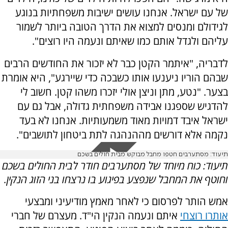
של עם ישראל. אנחנו עושים ישיבות משפחתיות בנוגע
לגידולם ומנסים למצוא את הדרך הטובה ביותר לשמור
עליהם ולגדל אותם כמו שאיתם ונעמה היו רוצים".
לדבריה, "איתמר הקטן כבר לא יזכור את החודשים הרבים
שבהם הוריו ניענעו אותו כשבכה כדי שיירגע", היא אומרת
בצער. "נטע, מתן וניצן אולי יזכרו משהו קטן. חשוב לי
להדגיש שספגנו אבידה משפחתית גדולה, אבל גם עם
ישראל איבד דמויות מאוד משמעותיות. אנחנו לא בעד
נקמה אלא דורשים מההנהגה לתת ביטחון לתושבים".
תיעוד: מסתערבים חטפו מחבל מבוקש מבית חולים בשכם
תיעוד: כוח מיוחד של מסתערבים
חודר לבית החולים בשכם
וחוטף את המחבל שנפצע בפיגוע בו נרצחו בני הזוג הנקין.
אמש הותר לפרסום כי לאחר מאמץ מודיעיני ומבצעי
אותרו רוצחי
איתם ונעמה הנקין הי"ד. מעצרם של חברי