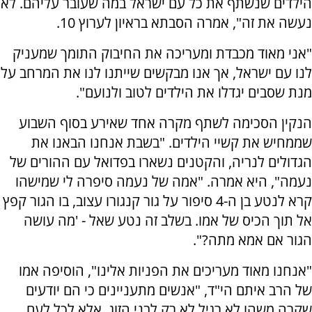
הילדים שנשתף את כל עם ישראל במה שעובר עליהם. לא
נעשה את זה", אמרה הסבתא בראיון לערוץ 10.
"אני מאוד מכבדת ומעריכה את החיבוק התומך שמעניק
לנו עם ישראל, אך אנו מבקשים שייתנו לנו את המרחב על
מנת שסבים יגדלו את הילדים לטוב ולנועם".
הנקין הסכימה לשתף מקרה אחד שאירע בסוף השבוע
שממחיש את קשיי הילדים. "בשבת אנחנו הבאנו את
הגדולים לנריה, והקטנים נשארו בפדואל עם ההורים של
נעמה", היא אמרה. "אמה של נעמה סיפרה לי שמישהו
קרא לנטע בן ה-4 סיפור על גור קנגורו עצוב, בו הגור קפץ
אל תוך הכיס של אמו. בשלב זה נטע שאל - 'מה עושה
הגור אם אמא מתה?".
"אנחנו מאוד מעריכים את הפניות אלינו", הוסיפה אמו
של הרב איתם הי"ד, "אנשים מתעניינים כי הם יודעים
שקרה משהו לא רגיל לא רק לבני הזוג, אלא לכל לעם