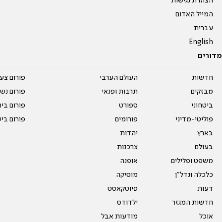
הצהרת נגישות
המייל האדום
עברית
English
מדורים
חדשות
העולם הערבי
פורום צע
מבזקים
תרבות ופנאי
פורום נשו
ביטחוני
ספורט
פורום בי
פוליטי-מדיני
פורומים
פורום בי
בארץ
יהדות
בעולם
צרכנות
משפט ופלילים
אופנה
כלכלה ונדל"ן
מוסיקה
דעות
פיוטקאסט
חדשות המגזר
ילדודס
אוכל
מודעות אבל