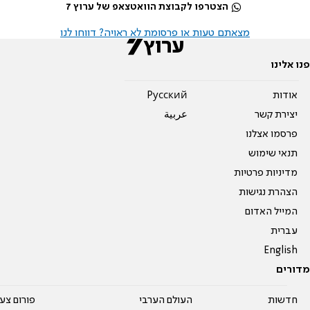
הצטרפו לקבוצת הוואטצאפ של ערוץ 7
מצאתם טעות או פרסומת לא ראויה? דווחו לנו
פנו אלינו
אודות
Pусский
יצירת קשר
عربية
פרסמו אצלנו
תנאי שימוש
מדיניות פרטיות
הצהרת נגישות
המייל האדום
עברית
English
מדורים
חדשות
העולם הערבי
פורום צע