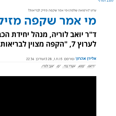
מצב תורני
ערוץ 7
רפואה שלמה
מי אמר שקפה מזיק לבריאות?
מי אמר שקפה מזיק
ד"ר יואב לוריה, מנהל יחידת הכ
לערוץ 7, "הקפה מצוין לבריאות הכבד, וכורכום הוא תרופת פלא".
אלירן אהרון
פורסם:
1.11.15, 13:28
עודכן:
22:36
בריאות
רפואה
שערי צדק
קפה
יואב לוריה