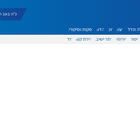
כ"ה באב תשפ"ו |
 ונדל"ן
דעות
אוכל
יהדות
הפקות וסיקורים
ספורט
פורומים
אתר ישיבה
יצירת קשר
עוד