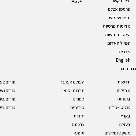
יצירת קשר
عربية
פרסמו אצלנו
תנאי שימוש
מדיניות פרטיות
הצהרת נגישות
המייל האדום
עברית
English
מדורים
חדשות
העולם הערבי
פורום צע
מבזקים
תרבות ופנאי
פורום נשו
ביטחוני
ספורט
פורום בי
פוליטי-מדיני
פורומים
פורום בי
בארץ
יהדות
בעולם
צרכנות
משפט ופלילים
אופנה