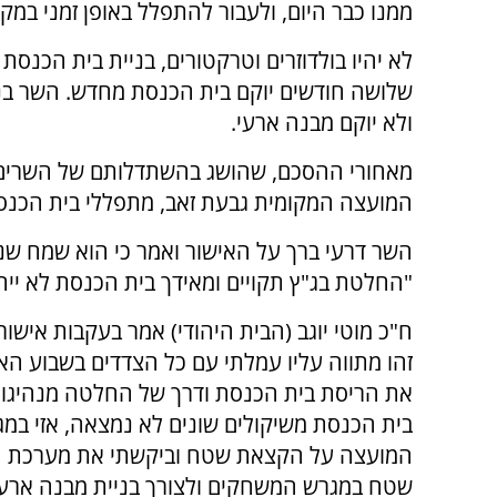
ממנו כבר היום, ולעבור להתפלל באופן זמני במק
לא יהיו בולדוזרים וטרקטורים, בניית בית הכנ
שלושה חודשים יוקם בית הכנסת מחדש. השר בנ
ולא יוקם מבנה ארעי.
מאחורי ההסכם, שהושג בהשתדלותם של השרים בנ
המועצה המקומית גבעת זאב, מתפללי בית הכנסת
השר דרעי ברך על האישור ואמר כי הוא שמח שנ
"החלטת בג"ץ תקויים ומאידך בית הכנסת לא ייהר
ח"כ מוטי יוגב (הבית היהודי) אמר בעקבות איש
זהו מתווה עליו עמלתי עם כל הצדדים בשבוע הא
את הריסת בית הכנסת ודרך של החלטה מנהיגו
בית הכנסת משיקולים שונים לא נמצאה, אזי במג
המועצה על הקצאת שטח וביקשתי את מערכת הב
שטח במגרש המשחקים ולצורך בניית מבנה ארעי