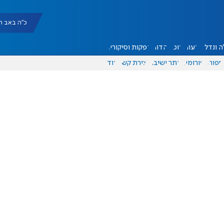
כ"ה באב תשפ"ו |
 ונדל"ן
דעות
אוכל
יהדות
הפקות וסיקורים
ספורט
פורומים
אתר ישיבה
יצירת קשר
עוד