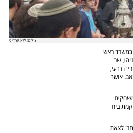
צילום: ללא קרדיט
 במשרד ראש
הו, שר
יה דרעי,
אב, אושר
משחקים
קמת בית
חר' לצאת