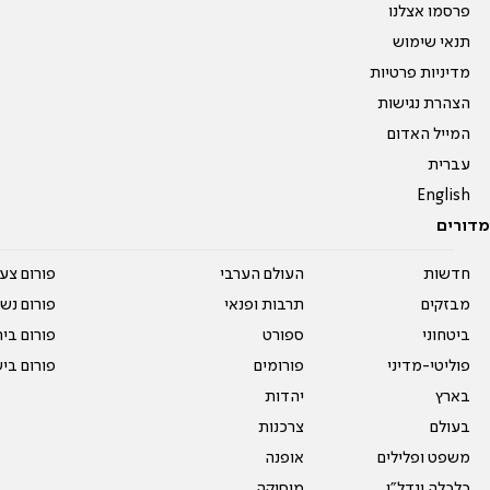
פרסמו אצלנו
תנאי שימוש
מדיניות פרטיות
הצהרת נגישות
המייל האדום
עברית
English
מדורים
חדשות
העולם הערבי
פורום צע
מבזקים
תרבות ופנאי
פורום נשו
ביטחוני
ספורט
פורום בי
פוליטי-מדיני
פורומים
פורום בי
בארץ
יהדות
בעולם
צרכנות
משפט ופלילים
אופנה
כלכלה ונדל"ן
מוסיקה