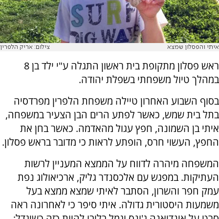
איתי והפסלון שמצא
צילום: אריק הלפרין
ראש פסלון מתקופת בית ראשון התגלה ע"י ילד בן 8
במהלך טיול משפחתי בשפלת יהודה.
בסוף השבוע האחרון טיילה משפחת הלפרין מפרדסיה
בתל בית שמש, כאשר לפתע הרים הבן הצעיר במשפחה,
איתי בן השמונה, חפץ עגול מהאדמה. כאשר בחן את
החפץ, העשוי חרס, הופתע לראות כי מדובר בראש פסלון.
המשפחה מיהרה לדווח על הממצא המעניין לרשות
העתיקות. במפגש עם אלכסנדר גליק, ארכיאולוג נפת
עמק חפר והשרון, הסתבר לאיתי שמצא ממצא בעל
משמעות היסטורית גדולה. איתי סיפר כי לאחרונה ראה
סרט על אינדיאנה ג'ונס וגמל בליבו להיות כזה כשיגדל;