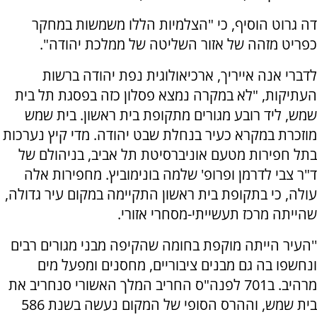
דה גרוט הוסיף, כי "הצלמיות הללו משמשות במחקר
כפריט מזהה של אזור השליטה של ממלכת יהודה".
לדברי אנה אייריך, ארכיאולוגית נפת יהודה ברשות
העתיקות, "לא במקרה נמצא פסלון כזה בפסגת תל בית
שמש, ליד רובע מגורים מתקופת בית ראשון. בית שמש
מוזכרת במקרא כעיר בנחלת שבט יהודה. מדי קיץ נערכות
בתל חפירות מטעם אוניברסיטת תל אביב, בניהולם של
ד"ר צבי לדרמן ופרופ' שלמה בונימוביץ. מחפירות אלה
עולה, כי בתקופת בית ראשון התקיימה במקום עיר גדולה,
שהייתה מרכז תעשייתי-מסחרי אזורי.
''העיר הייתה מוקפת בחומה שהקיפה מבני מגורים רבים
ונחשפו בה גם מבנים ציבוריים, מחסנים ומפעל מים
מרהיב. ב701 לפנה"ס החריב המלך האשורי סנחריב את
בית שמש, וההרס הסופי של המקום נעשה בשנת 586