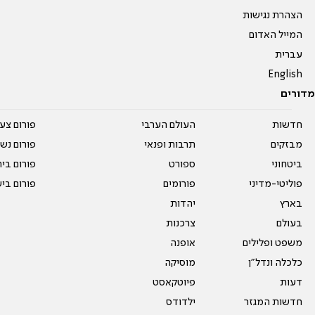
הצהרת נגישות
המייל האדום
עברית
English
מדורים
חדשות
העולם הערבי
פורום צע
מבזקים
תרבות ופנאי
פורום נשו
ביטחוני
ספורט
פורום בי
פוליטי-מדיני
פורומים
פורום בי
בארץ
יהדות
בעולם
צרכנות
משפט ופלילים
אופנה
כלכלה ונדל"ן
מוסיקה
דעות
פיוטקאסט
חדשות המגזר
ילדודס