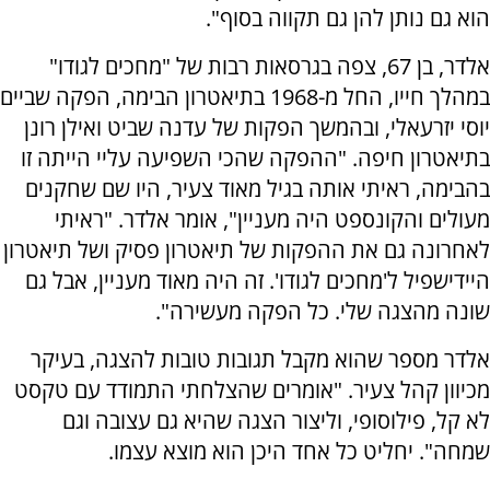
הוא גם נותן להן גם תקווה בסוף".
אלדר, בן 67, צפה בגרסאות רבות של "מחכים לגודו"
במהלך חייו, החל מ-1968 בתיאטרון הבימה, הפקה שביים
יוסי יזרעאלי, ובהמשך הפקות של עדנה שביט ואילן רונן
בתיאטרון חיפה. "ההפקה שהכי השפיעה עליי הייתה זו
בהבימה, ראיתי אותה בגיל מאוד צעיר, היו שם שחקנים
מעולים והקונספט היה מעניין", אומר אלדר. "ראיתי
לאחרונה גם את ההפקות של תיאטרון פסיק ושל תיאטרון
היידישפיל ל'מחכים לגודו'. זה היה מאוד מעניין, אבל גם
שונה מהצגה שלי. כל הפקה מעשירה".
אלדר מספר שהוא מקבל תגובות טובות להצגה, בעיקר
מכיוון קהל צעיר. "אומרים שהצלחתי התמודד עם טקסט
לא קל, פילוסופי, וליצור הצגה שהיא גם עצובה וגם
שמחה". יחליט כל אחד היכן הוא מוצא עצמו.