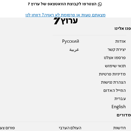
הצטרפו לקבוצת הוואטצאפ של ערוץ 7
מצאתם טעות או פרסומת לא ראויה? דווחו לנו
פנו אלינו
אודות
Pусский
יצירת קשר
عربية
פרסמו אצלנו
תנאי שימוש
מדיניות פרטיות
הצהרת נגישות
המייל האדום
עברית
English
מדורים
חדשות
העולם הערבי
פורום צע