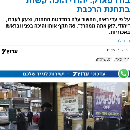
בורו פארק: יהודי הוכה קשות
בתחנת הרכבת
על פי עדי ראיה, החשוד עלה במדרגות התחנה, וצעק לעברו,
"יהודי, לאן אתה ממהר?", ואז תקף אותו והיכה בפניו ובראשו
באכזריות.
חיים לב
3.12.15, 15:29
בורו פארק
אנטשימיות