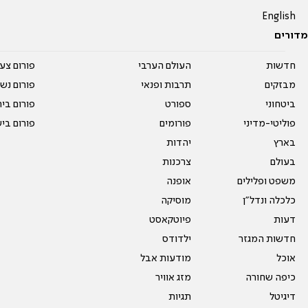
English
מדורים
חדשות
העולם הערבי
פורום צע
מבזקים
תרבות ופנאי
פורום נשו
ביטחוני
ספורט
פורום בי
פוליטי-מדיני
פורומים
פורום בי
בארץ
יהדות
בעולם
צרכנות
משפט ופלילים
אופנה
כלכלה ונדל"ן
מוסיקה
דעות
פיוטקאסט
חדשות המגזר
ילדודס
אוכל
מודעות אבל
כיפה שחורה
מזג אוויר
דיגיטל
תגיות