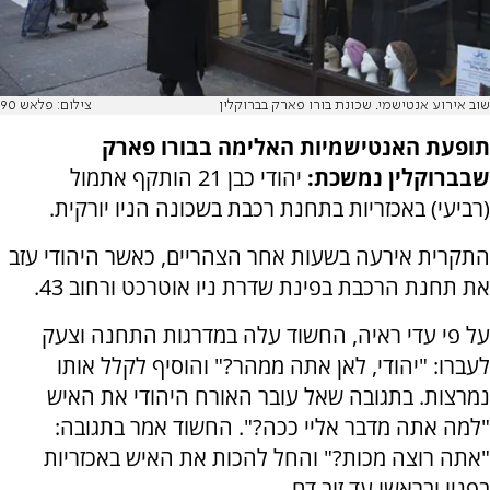
שוב אירוע אנטישמי. שכונת בורו פארק בברוקלין
צילום: פלאש 90
תופעת האנטישמיות האלימה בבורו פארק
שבברוקלין נמשכת:
יהודי כבן 21 הותקף אתמול
(רביעי) באכזריות בתחנת רכבת בשכונה הניו יורקית.
התקרית אירעה בשעות אחר הצהריים, כאשר היהודי עזב
את תחנת הרכבת בפינת שדרת ניו אוטרכט ורחוב 43.
על פי עדי ראיה, החשוד עלה במדרגות התחנה וצעק
לעברו: "יהודי, לאן אתה ממהר?" והוסיף לקלל אותו
נמרצות. בתגובה שאל עובר האורח היהודי את האיש
"למה אתה מדבר אליי ככה?". החשוד אמר בתגובה:
"אתה רוצה מכות?" והחל להכות את האיש באכזריות
בפניו ובראשו עד זוב דם.